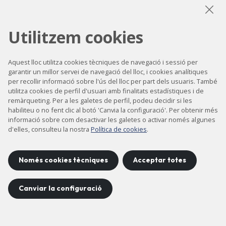
LinkedIn
Instagram
YouTube
Utilitzem cookies
Aquest lloc utilitza cookies tècniques de navegació i sessió per
garantir un millor servei de navegació del lloc, i cookies analítiques
Accessibilitat
per recollir informació sobre l'ús del lloc per part dels usuaris. També
Contacte
utilitza cookies de perfil d'usuari amb finalitats estadístiques i de
remàrqueting. Per a les galetes de perfil, podeu decidir si les
Avís legal
habiliteu o no fent clic al botó 'Canvia la configuració'. Per obtenir més
informació sobre com desactivar les galetes o activar només algunes
Política de privacitat
d'elles, consulteu la nostra
Política de cookies
.
Política de cookies
Mapa del lloc
Només cookies tècniques
Acceptar totes
Canviar la configuració
Projecte desenvolupat per
©
2026
CELLS