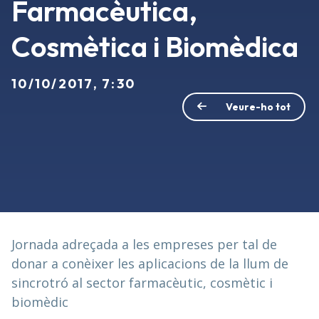
Farmacèutica,
Cosmètica i Biomèdica
10/10/2017, 7:30
Veure-ho tot
Jornada adreçada a les empreses per tal de
donar a conèixer les aplicacions de la llum de
sincrotró al sector farmacèutic, cosmètic i
biomèdic