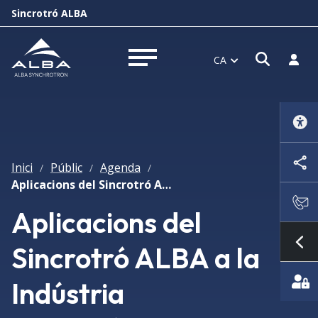
Sincrotró ALBA
Obrir f
Inicia
CA
Obrir menú
Inici
Públic
Agenda
/
/
/
Aplicacions del Sincrotró ALBA a la Indústria Farmacèutica, Cosmètica i Biomèdica
Aplicacions del
Sincrotró ALBA a la
Mo
Indústria