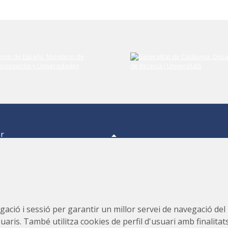
er
a,
s.
s,
Consorci per a la Construcció, Equipament i Explotació del
ació i sessió per garantir un millor servei de navegació del ll
Laboratori de Llum Sincrotró (CELLS)
suaris. També utilitza cookies de perfil d'usuari amb finalitat