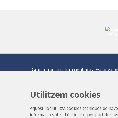
Gran infraestructura científica a Espanya p
descobrir els secrets de les ciències de la vid
materials per a l'energia, medi ambient,
nanomaterials, patrimoni cultural i molts mé
Utilitzem cookies
Carrer de la Llum 2-26 08290 Cerdanyola del Vallè
Barcelona,
Espanya
Aquest lloc utilitza cookies tècniques de naveg
Com arribar
informació sobre l'ús del lloc per part dels u