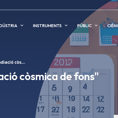
NDÚSTRIA
INSTRUMENTS
PÚBLIC
CIÈN
Conferència "Radiació còsmica de fons" IYL2015
ació còsmica de fons"