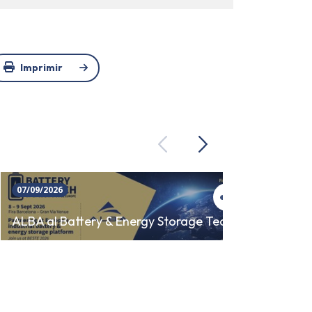
Imprimir
Previous
Next
07/09/2026
23/09/
SINCR
ALBA al Battery & Energy Storage Tech
AUTO