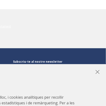
Subscriu-te al nostre newsletter
Subscriu-te
LinkedIn
Instagram
YouTube
oc, i cookies analítiques per recollir
s estadístiques i de remàrqueting. Per a les