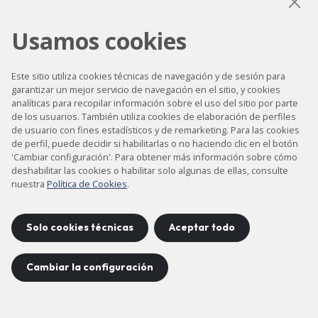
Usamos cookies
LinkedIn
Instagram
YouTube
Este sitio utiliza cookies técnicas de navegación y de sesión para
garantizar un mejor servicio de navegación en el sitio, y cookies
analíticas para recopilar información sobre el uso del sitio por parte
Accesibilidad
de los usuarios. También utiliza cookies de elaboración de perfiles
de usuario con fines estadísticos y de remarketing. Para las cookies
Contacto
de perfil, puede decidir si habilitarlas o no haciendo clic en el botón
Aviso legal
'Cambiar configuración'. Para obtener más información sobre cómo
deshabilitar las cookies o habilitar solo algunas de ellas, consulte
Política de privacidad
nuestra
Política de Cookies
.
Política de cookies
Mapa del sitio
Solo cookies técnicas
Aceptar todo
Cambiar la configuración
Proyecto desarrollado por
©
2026
CELLS