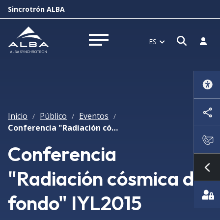
Sincrotrón ALBA
Abrir 
Inici
ES
Abrir menú
Inicio
Público
Eventos
/
/
/
Conferencia "Radiación cósmica de fondo" IYL2015
Conferencia
"Radiación cósmica de
Mo
fondo" IYL2015