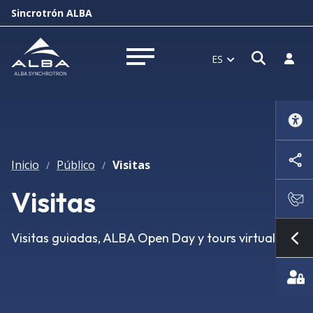
Sincrotrón ALBA
Abrir 
Inici
ES
Abrir menú
Inicio
Público
Visitas
/
/
Visitas
Visitas guiadas, ALBA Open Day y tours virtuales.
Mo