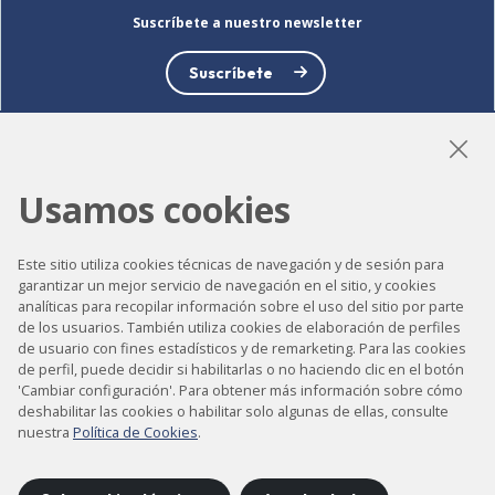
Suscríbete a nuestro newsletter
Suscríbete
Usamos cookies
LinkedIn
Instagram
YouTube
Este sitio utiliza cookies técnicas de navegación y de sesión para
garantizar un mejor servicio de navegación en el sitio, y cookies
analíticas para recopilar información sobre el uso del sitio por parte
Accesibilidad
de los usuarios. También utiliza cookies de elaboración de perfiles
Contacto
de usuario con fines estadísticos y de remarketing. Para las cookies
de perfil, puede decidir si habilitarlas o no haciendo clic en el botón
Aviso legal
'Cambiar configuración'. Para obtener más información sobre cómo
deshabilitar las cookies o habilitar solo algunas de ellas, consulte
Política de privacidad
nuestra
Política de Cookies
.
Política de cookies
Mapa del sitio