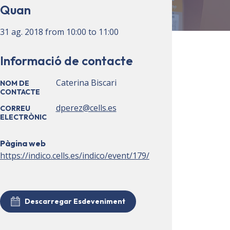
Quan
31 ag. 2018
from
10:00
to
11:00
Informació de contacte
Caterina Biscari
NOM DE
CONTACTE
dperez@cells.es
CORREU
ELECTRÒNIC
Pàgina web
https://indico.cells.es/indico/event/179/
Descarregar Esdeveniment