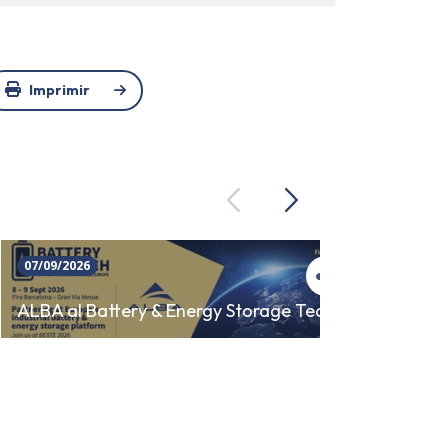
Imprimir
Previous
Next
07/09/2026
23/09/
SINCR
ALBA al Battery & Energy Storage Tech
AUTO