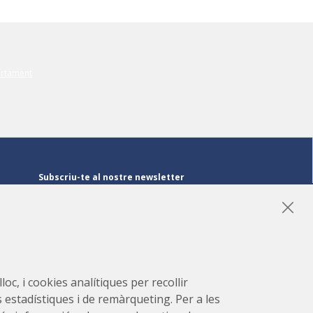
Subscriu-te al nostre newsletter
Subscriu-te
LinkedIn
Instagram
YouTube
oc, i cookies analítiques per recollir
s estadístiques i de remàrqueting. Per a les