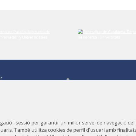
er
a,
s.
s,
Consorci per a la Construcció, Equipament i Explotació del
ació i sessió per garantir un millor servei de navegació del ll
Laboratori de Llum Sincrotró (CELLS)
suaris. També utilitza cookies de perfil d'usuari amb finalitat