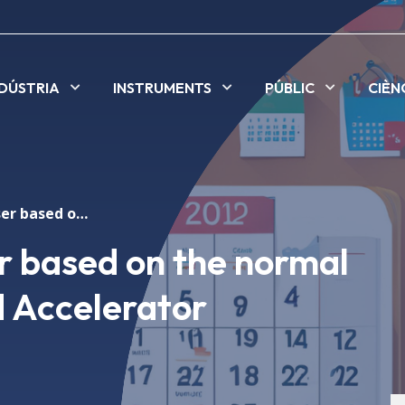
NDÚSTRIA
INSTRUMENTS
PÚBLIC
CIÈN
SACLA X-ray Laser based on the normal conducting C-band Accelerator
 based on the normal
 Accelerator