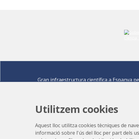
Gran infraestructura científica a Espanya p
descobrir els secrets de les ciències de la vid
materials per a l'energia, medi ambient,
nanomaterials, patrimoni cultural i molts mé
Utilitzem cookies
Carrer de la Llum 2-26 08290 Cerdanyola del Vallè
Barcelona,
Espanya
Aquest lloc utilitza cookies tècniques de naveg
Com arribar
informació sobre l'ús del lloc per part dels u