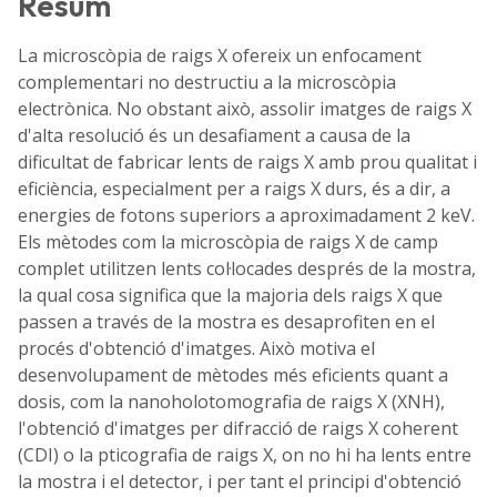
Resum
La microscòpia de raigs X ofereix un enfocament
complementari no destructiu a la microscòpia
electrònica. No obstant això, assolir imatges de raigs X
d'alta resolució és un desafiament a causa de la
dificultat de fabricar lents de raigs X amb prou qualitat i
eficiència, especialment per a raigs X durs, és a dir, a
energies de fotons superiors a aproximadament 2 keV.
Els mètodes com la microscòpia de raigs X de camp
complet utilitzen lents col·locades després de la mostra,
la qual cosa significa que la majoria dels raigs X que
passen a través de la mostra es desaprofiten en el
procés d'obtenció d'imatges. Això motiva el
desenvolupament de mètodes més eficients quant a
dosis, com la nanoholotomografia de raigs X (XNH),
l'obtenció d'imatges per difracció de raigs X coherent
(CDI) o la pticografia de raigs X, on no hi ha lents entre
la mostra i el detector, i per tant el principi d'obtenció