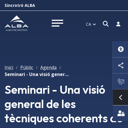
Sincrotró ALBA
Obrir f
Inicia
CA
Obrir menú
Inici
Públic
Agenda
/
/
/
Seminari - Una visió general de les tècniques coherents de microscòpia de raigs X
Seminari - Una visió
general de les
Mo
tècniques coherents de