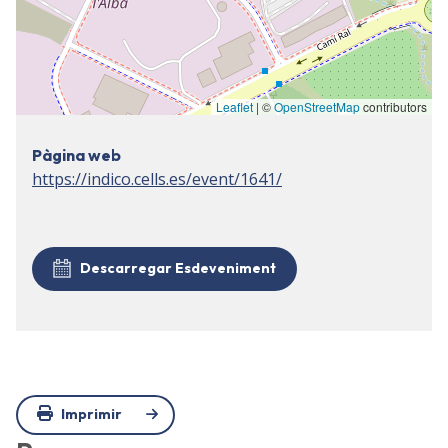
Leaflet
| ©
OpenStreetMap
contributors
Pàgina web
https://indico.cells.es/event/1641/
Descarregar Esdeveniment
Imprimir