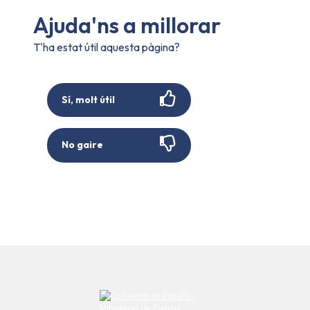
Ajuda'ns a millorar
T'ha estat útil aquesta pàgina?
Sí, molt útil
No gaire
Envieu el vostre comentari