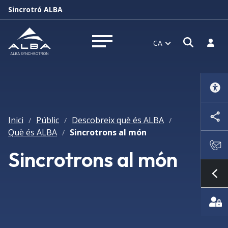
Sincrotró ALBA
Obrir f
Inicia
CA
Obrir menú
Inici
Públic
Descobreix què és ALBA
/
/
/
Què és ALBA
Sincrotrons al món
/
Sincrotrons al món
Mo