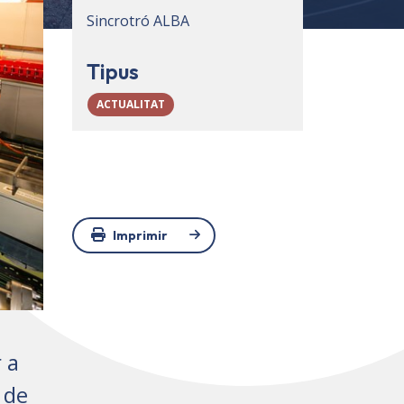
Sincrotró ALBA
Tipus
ACTUALITAT
Imprimir
 a
 de