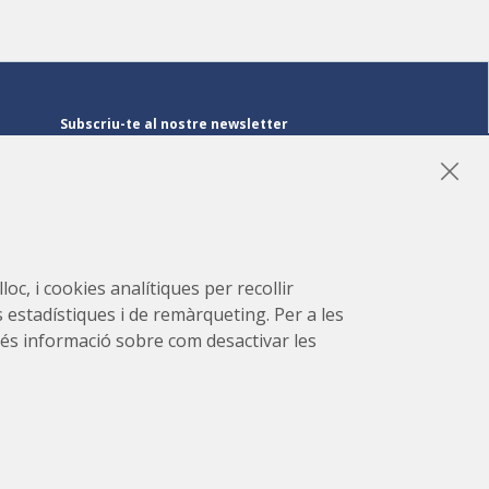
Subscriu-te al nostre newsletter
Subscriu-te
LinkedIn
Instagram
YouTube
oc, i cookies analítiques per recollir
s estadístiques i de remàrqueting. Per a les
r més informació sobre com desactivar les
 del
Projecte desenvolupat per
oc