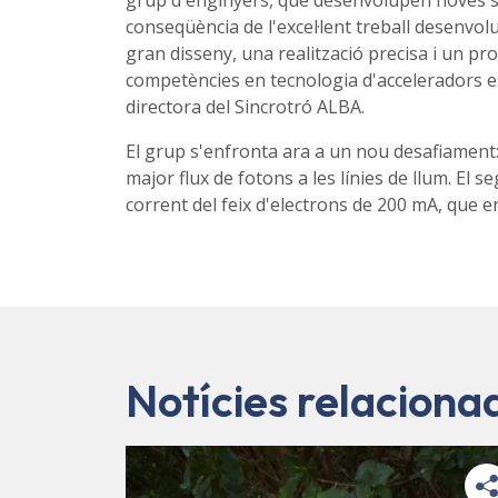
grup d'enginyers, que desenvolupen noves sol
conseqüència de l'excel·lent treball desenvo
gran disseny, una realització precisa i un 
competències en tecnologia d'acceleradors es
directora del Sincrotró ALBA.
El grup s'enfronta ara a un nou desafiament:
major flux de fotons a les línies de llum. El
corrent del feix d'electrons de 200 mA, que e
Notícies relaciona