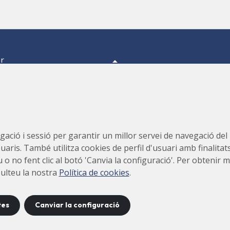
er
a,
s.
s,
Consorci per a la Construcció, Equipament i Explotació del
ació i sessió per garantir un millor servei de navegació del ll
Laboratori de Llum Sincrotró (CELLS)
suaris. També utilitza cookies de perfil d'usuari amb finalitat
teu o no fent clic al botó 'Canvia la configuració'. Per obteni
sulteu la nostra
Política de cookies
.
tes
Canviar la configuració
ntacte
Avís
Política de
Política de
Mapa
legal
privacitat
cookies
ll