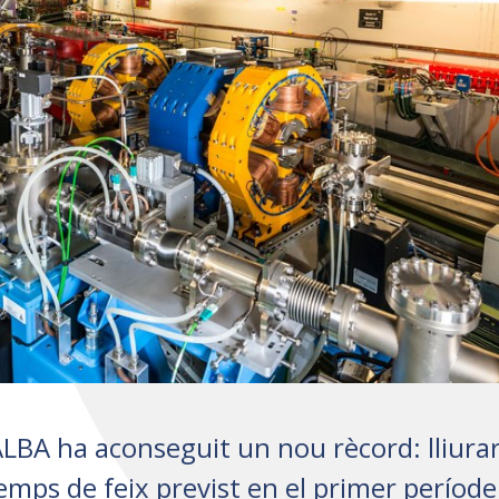
BA ha aconseguit un nou rècord: lliurar
temps de feix previst en el primer període