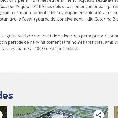
ucions per millorar el seu rendiment. "Aquests resultats s
lupat per l'equip d'ALBA des dels seus començaments, a parti
programa de manteniment i desenvolupament minuciós. Les n
tan avui a l'avantguarda del coneixement ", diu Caterina Bis
 augmenta el corrent del feix d'electrons per a proporciona
 segon període de l'any ha començat fa només tres dies, amb u
ncara es manté al 100% de disponibilitat.
des