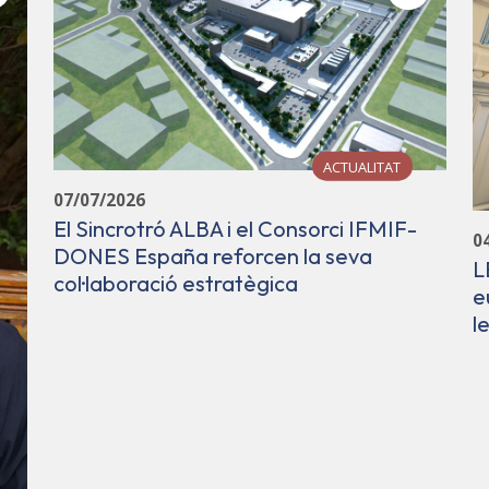
ACTUALITAT
07/07/2026
El Sincrotró ALBA i el Consorci IFMIF-
0
DONES España reforcen la seva
L
col·laboració estratègica
e
l