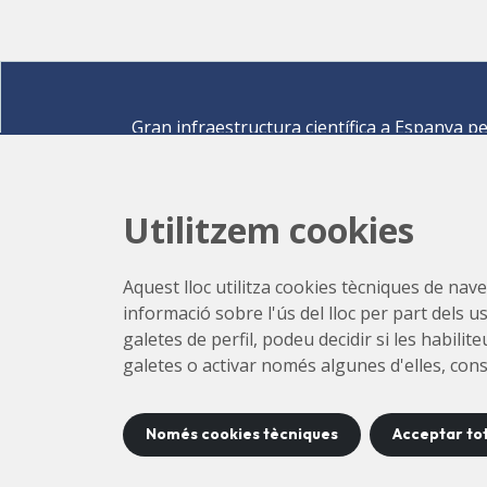
Gran infraestructura científica a Espanya p
descobrir els secrets de les ciències de la vid
materials per a l'energia, medi ambient,
nanomaterials, patrimoni cultural i molts mé
Utilitzem cookies
Carrer de la Llum 2-26 08290 Cerdanyola del Vallè
Barcelona,
Espanya
Aquest lloc utilitza cookies tècniques de naveg
Com arribar
informació sobre l'ús del lloc per part dels u
+34 93 592 43 00
galetes de perfil, podeu decidir si les habili
galetes o activar només algunes d'elles, con
Només cookies tècniques
Acceptar to
Accessibilitat
Co
©
2026
CELLS