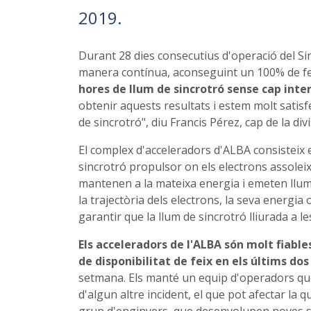
2019.
Durant 28 dies consecutius d'operació del S
manera contínua, aconseguint un 100% de feix
hores de llum de sincrotró sense cap inte
obtenir aquests resultats i estem molt satis
de sincrotró", diu Francis Pérez, cap de la div
El complex d'acceleradors d'ALBA consisteix e
sincrotró propulsor on els electrons assole
mantenen a la mateixa energia i emeten llum
la trajectòria dels electrons, la seva energia
garantir que la llum de sincrotró lliurada a le
Els acceleradors de l'ALBA són molt fiable
de disponibilitat de feix en els últims dos
setmana. Els manté un equip d'operadors que 
d'algun altre incident, el que pot afectar la 