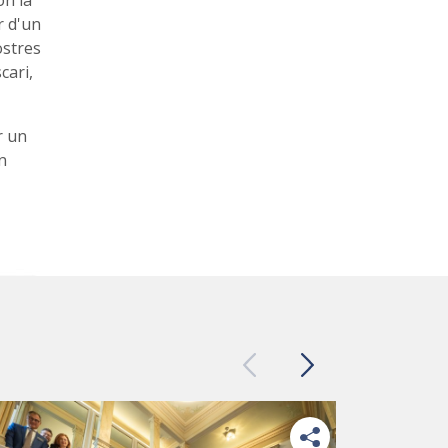
ón la
r d'un
ostres
cari,
r un
n
Previous
Next