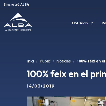
Sincrotró ALBA
USUARIS
I
Inici
Públic
Notícies
/
/
/
100% feix en el pr
14/03/2019