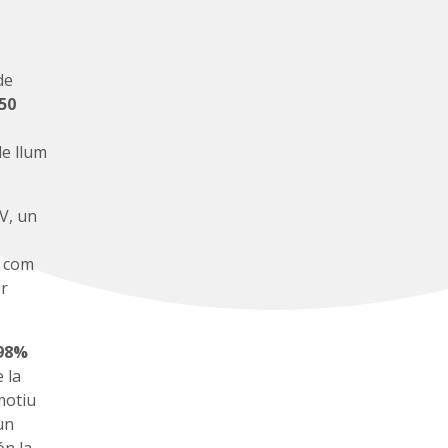
de
650
de llum
V, un
s com
er
98%
 la
motiu
un