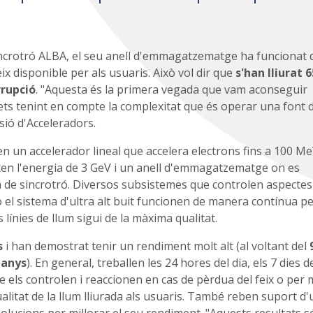
incrotró ALBA, el seu anell d'emmagatzematge ha funcionat 
 disponible per als usuaris. Això vol dir que
s'han lliurat 
rrupció
. "Aquesta és la primera vegada que vam aconseguir
fets tenint en compte la complexitat que és operar una font 
isió d'Acceleradors.
n un accelerador lineal que accelera electrons fins a 100 Me
ixen l'energia de 3 GeV i un anell d'emmagatzematge on es
 de sincrotró. Diversos subsistemes que controlen aspecte
 o el sistema d'ultra alt buit funcionen de manera contínua p
s línies de llum sigui de la màxima qualitat.
s
i han demostrat tenir un rendiment molt alt (al voltant del
 anys
). En general, treballen les 24 hores del dia, els 7 dies de
els controlen i reaccionen en cas de pèrdua del feix o per 
qualitat de la llum lliurada als usuaris. També reben suport d'