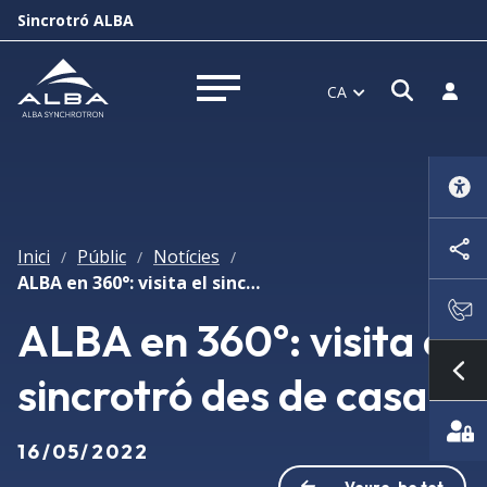
Sincrotró ALBA
Obrir f
Inicia
CA
Obrir menú
Inici
Públic
Notícies
/
/
/
ALBA en 360°: visita el sincrotró des de casa
ALBA en 360°: visita el
sincrotró des de casa
Mo
16/05/2022
Veure-ho tot