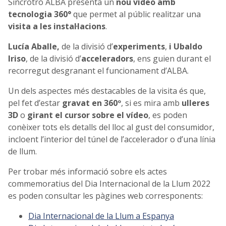
Sincrotró ALBA presenta un
nou vídeo amb
tecnologia 360°
que permet al públic realitzar una
visita a les instal·lacions
.
Lucía Aballe,
de la divisió d’
experiments
,
i Ubaldo
Iriso
, de la divisió d’
acceleradors
, ens guien durant el
recorregut desgranant el funcionament d’ALBA.
Un dels aspectes més destacables de la visita és que,
pel fet d’estar
gravat en 360º
, si es mira amb
ulleres
3D
o
girant el cursor sobre el vídeo
, es poden
conèixer tots els detalls del lloc al gust del consumidor,
incloent l’interior del túnel de l’accelerador o d’una línia
de llum.
Per trobar més informació sobre els actes
commemoratius del Dia Internacional de la Llum 2022
es poden consultar les pàgines web corresponents:
Dia Internacional de la Llum a Espanya