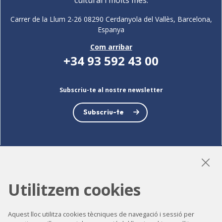
Carrer de la Llum 2-26 08290 Cerdanyola del Vallès, Barcelona,
Espanya
Com arribar
+34 93 592 43 00
Subscriu-te al nostre newsletter
Subscriu-te
LinkedIn
Instagram
YouTube
Utilitzem cookies
Aquest lloc utilitza cookies tècniques de navegació i sessió per
Accessibilitat