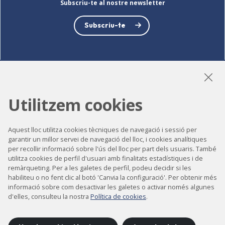
Subscriu-te al nostre newsletter
Subscriu-te
LinkedIn
Instagram
YouTube
Utilitzem cookies
Aquest lloc utilitza cookies tècniques de navegació i sessió per
Accessibilitat
garantir un millor servei de navegació del lloc, i cookies analítiques
per recollir informació sobre l'ús del lloc per part dels usuaris. També
Contacte
utilitza cookies de perfil d'usuari amb finalitats estadístiques i de
Avís legal
remàrqueting. Per a les galetes de perfil, podeu decidir si les
habiliteu o no fent clic al botó 'Canvia la configuració'. Per obtenir més
Política de privacitat
informació sobre com desactivar les galetes o activar només algunes
d'elles, consulteu la nostra
Política de cookies
.
Política de cookies
Mapa del lloc