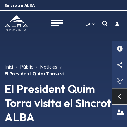
Sincrotró ALBA
Obrir f
Inicia
CA
Obrir menú
Inici
Públic
Notícies
/
/
/
El President Quim Torra visita el Sincrotró ALBA
El President Quim
Torra visita el Sincrotró
Mo
ALBA