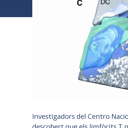
Investigadors del Centro Naci
descobert que els limfòcits T 