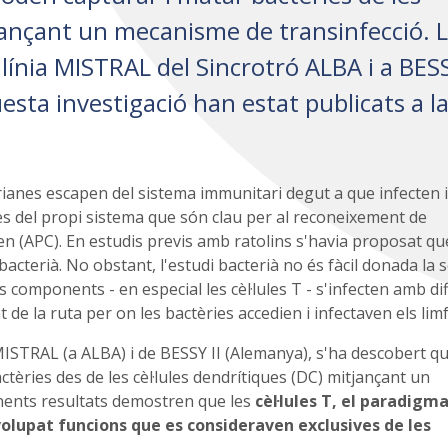
tjançant un mecanisme de transinfecció. 
 línia MISTRAL del Sincrotró ALBA i a BESS
esta investigació han estat publicats a l
rianes escapen del sistema immunitari degut a que infecten i
ules del propi sistema que són clau per al reconeixement de
en (APC). En estudis previs amb ratolins s'havia proposat qu
acterià. No obstant, l'estudi bacterià no és fàcil donada la 
s components - en especial les cèl·lules T - s'infecten amb dif
 de la ruta per on les bactèries accedien i infectaven els limf
m MISTRAL (a ALBA) i de BESSY II (Alemanya), s'ha descobert qu
ctèries des de les cèl·lules dendrítiques (DC) mitjançant un
nents resultats demostren que les
cèl·lules T, el paradigma
lupat funcions que es consideraven exclusives de les