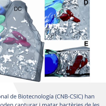
onal de Biotecnología (CNB-CSIC) han
poden capturar i matar bactèries de les