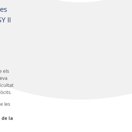
Les
Y II
a
e els
seva
icultat
òcits.
e les
 de la