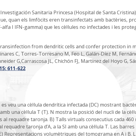
e Investigación Sanitaria Princesa (Hospital de Santa Cristina)
 que, quan els limfòcits eren transinfectats amb bactèries, p
F-alfa I IFN-gamma) que les cèl·lules no infectades i les prote
 transinfection from dendritic cells and confer protection in m
Linares C, Torres-Torresano M, Feo L, Galán-Díez M, Fernán
hneider G,Carrascosa JL, Chichón FJ, Martínez del Hoyo G, S
15: 611-622
 es veu una cèl·lula dendrítica infectada (DC) mostrant bactè
b una cèl·lula T (T). N mostra la posició del nucli de la cèl·lu
es al requadre taronja. B) Talls virtuals consecutius cada 460
l requadre taronja d’A, a la SI amb una cèl·lula T. Las barres
 i E) Representacions volumètriques del tomograma en A i B. 