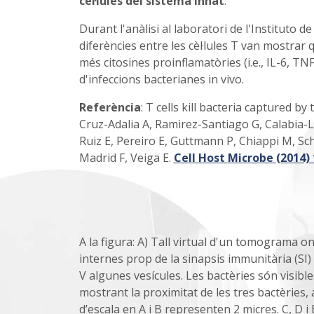
cèl·lules del sistema innat
.
Durant l'anàlisi al laboratori de l'Instituto d
diferències entre les cèl·lules T van mostrar
més citosines proinflamatòries (i.e., IL-6, TN
d'infeccions bacterianes in vivo.
Referència
: T cells kill bacteria captured by
Cruz-Adalia A, Ramirez-Santiago G, Calabia-
Ruiz E, Pereiro E, Guttmann P, Chiappi M, Sc
Madrid F, Veiga E.
Cell Host Microbe (2014) 
A la figura: A) Tall virtual d'un tomograma on
internes prop de la sinapsis immunitària (SI) am
V algunes vesícules. Les bactèries són visibl
mostrant la proximitat de les tres bactèries, a
d’escala en A i B representen 2 micres. C, D