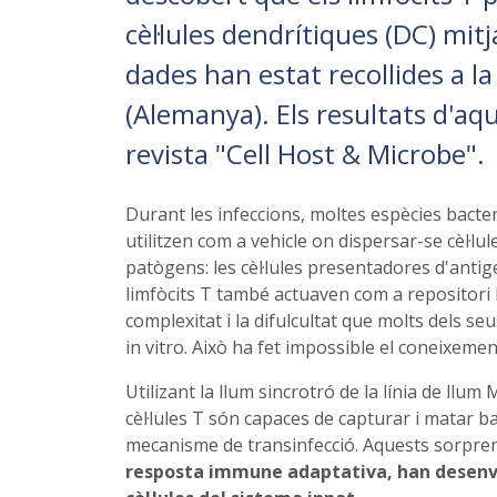
cèl·lules dendrítiques (DC) mi
dades han estat recollides a la
(Alemanya). Els resultats d'aqu
revista "Cell Host & Microbe".
Durant les infeccions, moltes espècies bacte
utilitzen com a vehicle on dispersar-se cèl·l
patògens: les cèl·lules presentadores d'antig
limfòcits T també actuaven com a repositori b
complexitat i la difulcultat que molts dels seu
in vitro. Això ha fet impossible el coneixement
Utilizant la llum sincrotró de la línia de llu
cèl·lules T són capaces de capturar i matar ba
mecanisme de transinfecció. Aquests sorpre
resposta immune adaptativa, han desenvo