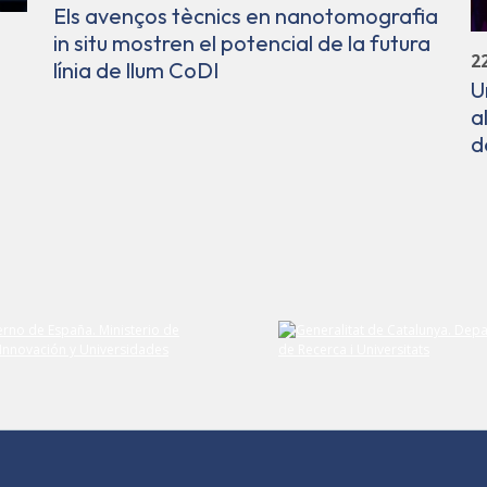
Els avenços tècnics en nanotomografia
in situ mostren el potencial de la futura
2
línia de llum CoDI
U
a
d