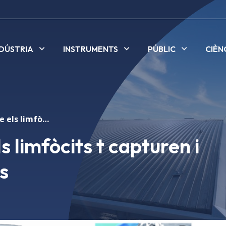
NDÚSTRIA
INSTRUMENTS
PÚBLIC
CIÈN
Es demostra que els limfòcits t capturen i maten les bacteries
 limfòcits t capturen i
s