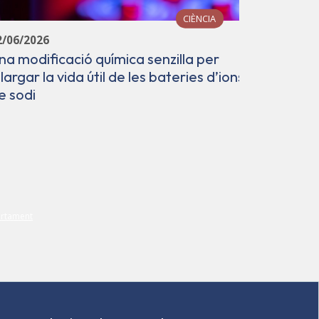
CIÈNCIA
12/06/202
2/06/2026
Avenç en 
na modificació química senzilla per
laborator
llargar la vida útil de les bateries d’ions
d'avant
e sodi