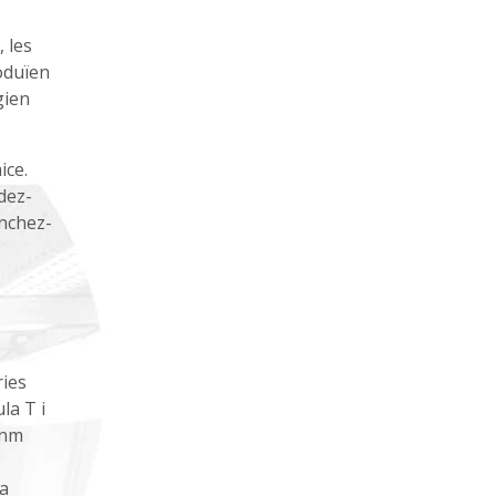
, les
roduïen
gien
ice.
dez-
ánchez-
ries
la T i
 nm
La