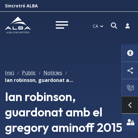
Sincrotró ALBA
Obrir f
Inicia
CA
Obrir menú
Inici
Públic
Notícies
/
/
/
Ian robinson, guardonat amb el gregory aminoff 2015
Ian robinson,
guardonat amb el
Mo
gregory aminoff 2015