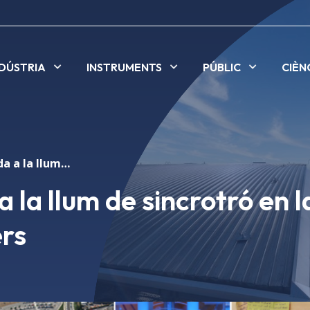
NDÚSTRIA
INSTRUMENTS
PÚBLIC
CIÈN
Jornada dedicada a la llum de sincrotró en la indústria de polímers
la llum de sincrotró en l
ers