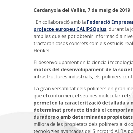
Cerdanyola del Vallès,
7 de maig de 2019
. En col·laboració amb la
Federació Empresar
projecte europeu CALIPSOplus
, durant la 
amb les que es pot obtenir informació a nive
tractaran casos concrets com els estudis real
Henkel.
El desenvolupament en la ciència i tecnologia 
motors del desenvolupament de la societ
infrastructures industrials, els polímers con
La gran versatilitat dels polímers en gran m
que el conformen, el seu pes molecular i el s
permeten la caracterització detallada a n
determinat producte tindrà el comporta
duradors o amb determinades propietats
millora de les propietats dels polímers així 
tecnologies avançades del Sincrotró ALBA po