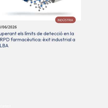
INDÚSTRIA
3/06/2026
uperant els límits de detecció en la
28/05/202
RPD farmacèutica: èxit industrial a
El Sincr
LBA
comunita
capacitat