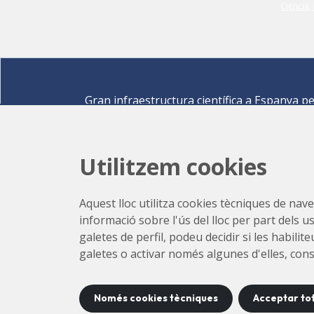
Gran infraestructura científica a Espanya p
descobrir els secrets de les ciències de la vid
materials per a l'energia, medi ambient,
nanomaterials, patrimoni cultural i molts mé
Utilitzem cookies
Carrer de la Llum 2-26 08290 Cerdanyola del Vallè
Barcelona,
Espanya
Aquest lloc utilitza cookies tècniques de naveg
Com arribar
informació sobre l'ús del lloc per part dels u
+34 93 592 43 00
galetes de perfil, podeu decidir si les habili
galetes o activar només algunes d'elles, con
Només cookies tècniques
Acceptar to