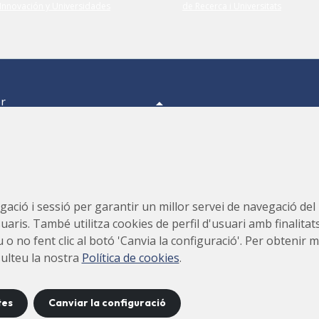
er
a,
s.
s,
Consorci per a la Construcció, Equipament i Explotació del
ació i sessió per garantir un millor servei de navegació del ll
Laboratori de Llum Sincrotró (CELLS)
suaris. També utilitza cookies de perfil d'usuari amb finalitat
teu o no fent clic al botó 'Canvia la configuració'. Per obteni
sulteu la nostra
Política de cookies
.
tes
Canviar la configuració