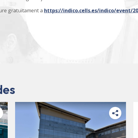
iure gratuïtament a
https://indico.cells.es/indico/event/2
des