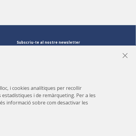
Subscriu-te al nostre newsletter
Subscriu-te
LinkedIn
Instagram
YouTube
oc, i cookies analítiques per recollir
s estadístiques i de remàrqueting. Per a les
r més informació sobre com desactivar les