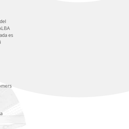
del
'ALBA
ada es
i
nòmers
la