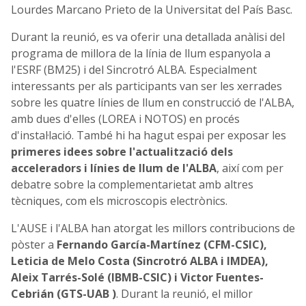
Lourdes Marcano Prieto de la Universitat del País Basc.
Durant la reunió, es va oferir una detallada anàlisi del
programa de millora de la línia de llum espanyola a
l'ESRF (BM25) i del Sincrotró ALBA. Especialment
interessants per als participants van ser les xerrades
sobre les quatre línies de llum en construcció de l'ALBA,
amb dues d'elles (LOREA i NOTOS) en procés
d'instal·lació. També hi ha hagut espai per exposar les
primeres idees sobre l'actualització dels
acceleradors i línies de llum de l'ALBA
, així com per
debatre sobre la complementarietat amb altres
tècniques, com els microscopis electrònics.
L'AUSE i l'ALBA han atorgat les millors contribucions de
pòster a
Fernando García-Martínez (CFM-CSIC),
Leticia de Melo Costa (Sincrotró ALBA i IMDEA),
Aleix Tarrés-Solé (IBMB-CSIC) i Victor Fuentes-
Cebrián (GTS-UAB )
. Durant la reunió, el millor