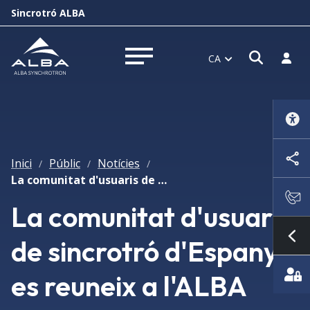
Sincrotró ALBA
Obrir f
Inicia
CA
Obrir menú
Inici
Públic
Notícies
/
/
/
La comunitat d'usuaris de sincrotró d'Espanya es reuneix a l'ALBA
La comunitat d'usuaris
de sincrotró d'Espanya
Mo
es reuneix a l'ALBA