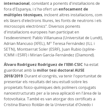
internacional
, convidant a ponents d'instal·lacions de
fora d'Espanya, i s'ha ofert un
enfocament de
múltiples tècniques
, incloent altres instal·lacions, com
els làsers d'electrons lliures, les fonts de neutrons i els
microscopis electrònics". Diversos ponents
d'instal·lacions europees han participat en
l'esdeveniment: Pablo Villanueva (Universitat de Lundt),
Adrian Mancuso (XFEL), Mª Teresa Fernández (ILL i
SETN), Montserrat Soler (ESRF), Juan Rubio (spline-
ICMM i ESRF) i Mirian García-Fernández (Diamond).
Álvaro Rodríguez Rodríguez de l'IEM-CSIC
ha estat
guardonat amb la
millor tesi doctoral AUSE
2018/2019
. Durant el congrés, va tenir l'oportunitat de
presentar els resultats del seu estudi sobre les
propietats fisico-químiques dels polímers conjugats
nanoestructurats per a la seva aplicació en l'àrea de la
fotovoltaica. També es van atorgar dos certificats a
Cristina Blanco Roldán de la Universitat d'Oviedo i