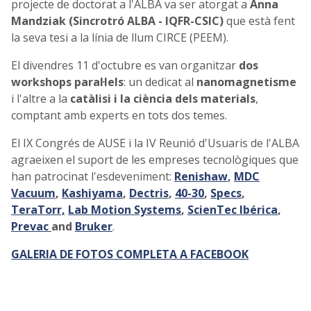
projecte de doctorat a l'ALBA va ser atorgat a
Anna
Mandziak (Sincrotró ALBA - IQFR-CSIC)
que està fent
la seva tesi a la línia de llum CIRCE (PEEM).
El divendres 11 d'octubre es van organitzar
dos
workshops paral·lels
: un dedicat al
nanomagnetisme
i l'altre a la
catàlisi i la ciència dels materials
,
comptant amb experts en tots dos temes.
El IX Congrés de AUSE i la IV Reunió d'Usuaris de l'ALBA
agraeixen el suport de les empreses tecnològiques que
han patrocinat l'esdeveniment:
Renishaw
,
MDC
Vacuum
,
Kashiyama
,
Dectris
,
40-30
,
Specs
,
TeraTorr,
Lab Motion Systems
,
ScienTec Ibérica
,
Prevac
and
Bruker
.
GALERIA DE FOTOS COMPLETA A FACEBOOK