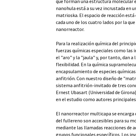
que forman una estructura molecular es
nanohula está a su vez incrustada en un
matrioska. El espacio de reacción está 
cada uno de los cuatro lados por la que
nanorreactor.
Para la realización química del princip
fuerzas químicas especiales como las in
el "aro" y la "jaula" y, por tanto, dan
flexibilidad. En la química supramolecu
encapsulamiento de especies químicas
anfitrión. Con nuestro diseño de "matr
sistema anfitrión-invitado de tres con
Ernest Ubasart (Universidad de Girona)
en el estudio como autores principales
El nanorreactor multicapa se encarga d
del fullereno son accesibles para su m
mediante las llamadas reacciones de a
grupos funcionales específicos. Los in