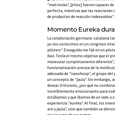
"matrioska", [ellos] fueron capaces de
perfecta, mientras que las reacciones 
de productos de reacción indeseables".
Momento Eureka duran
La colaboración germano-catalana tamb
yo nos conocimos en un congreso intern
pósters". Enseguida me fijé en un póst
Xavi. Tenía el mismo objetivo que el 
molecular completamente diferente", e
funcionalización precisa de la molécul
adecuada de "nanohoop", el grupo del p
un concepto de "jaula". Sin embargo,
desear. Entonces, ¿por qué no combinar
increíblemente emocionante para todo
estábamos y que íbamos de un lado a ot
experiencia "eureka". Al final, los inve
aro y jaula", sino que también se dier
que la suma de sus partes.