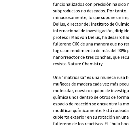
funcionalizados con precisión ha sido 
subproductos no deseados. Por tanto, l
minuciosamente, lo que supone un impe
Delius, director del Instituto de Quími
internacional de investigación, dirigido
profesor Max von Delius, ha desarroll
fullereno C60 de una manera que no req
logra un rendimiento de más del 90% pa
nanorreactor de tres conchas, que recu
revista Nature Chemistry.
Una "matrioska" es una muñeca rusa he
muñecas de madera cada vez más pequeñ
molecular, nuestro equipo de investiga
química unos dentro de otros de forma s
espacio de reacción se encuentra la mo
modificar químicamente. Está rodeada 
cubierta exterior en su rotación en una
fullereno de los reactivos. El "hula h