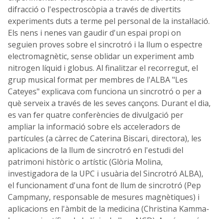
difracció o l'espectroscòpia a través de divertits
experiments duts a terme pel personal de la instal·lació.
Els nens i nenes van gaudir d'un espai propi on
seguien proves sobre el sincrotró i la llum o espectre
electromagnètic, sense oblidar un experiment amb
nitrogen líquid i globus. Al finalitzar el recorregut, el
grup musical format per membres de l'ALBA "Les
Cateyes" explicava com funciona un sincrotró o per a
què serveix a través de les seves cançons. Durant el dia,
es van fer quatre conferències de divulgació per
ampliar la informació sobre els acceleradors de
partícules (a càrrec de Caterina Biscari, directora), les
aplicacions de la llum de sincrotró en l'estudi del
patrimoni històric o artístic (Glòria Molina,
investigadora de la UPC i usuària del Sincrotró ALBA),
el funcionament d'una font de llum de sincrotró (Pep
Campmany, responsable de mesures magnètiques) i
aplicacions en l'àmbit de la medicina (Christina Kamma-