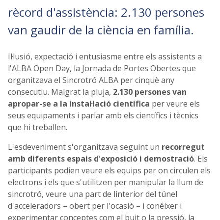
rècord d'assistència: 2.130 persones
van gaudir de la ciència en família.
Il·lusió, expectació i entusiasme entre els assistents a
l'ALBA Open Day, la Jornada de Portes Obertes que
organitzava el Sincrotró ALBA per cinquè any
consecutiu. Malgrat la pluja,
2.130 persones van
apropar-se a la instal·lació científica
per veure els
seus equipaments i parlar amb els científics i tècnics
que hi treballen.
L'esdeveniment s'organitzava seguint un
recorregut
amb diferents espais d'exposició i demostració
. Els
participants podien veure els equips per on circulen els
electrons i els que s'utilitzen per manipular la llum de
sincrotró, veure una part de linterior del túnel
d'acceleradors – obert per l'ocasió – i conèixer i
experimentar conceptes com el buit o la pressió, la