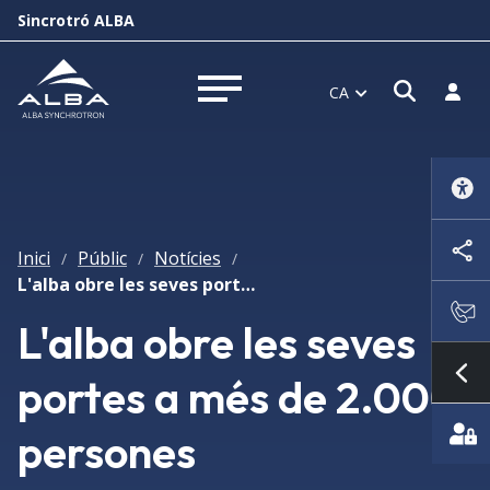
Sincrotró ALBA
Obrir f
Inicia
CA
Obrir menú
Inici
Públic
Notícies
/
/
/
L'alba obre les seves portes a més de 2.000 persones
L'alba obre les seves
portes a més de 2.000
Mo
persones