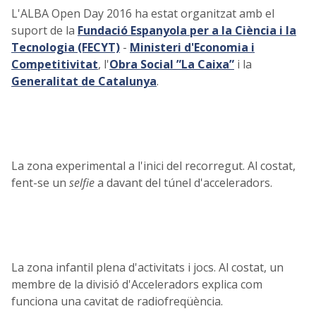
L'ALBA Open Day 2016 ha estat organitzat amb el
suport de la
Fundació Espanyola per a la Ciència i la
Tecnologia (FECYT)
-
Ministeri d'Economia i
Competitivitat
, l'
Obra Social ”La Caixa”
i la
Generalitat de Catalunya
.
La zona experimental a l'inici del recorregut. Al costat,
fent-se un
selfie
a davant del túnel d'acceleradors.
La zona infantil plena d'activitats i jocs. Al costat, un
membre de la divisió d'Acceleradors explica com
funciona una cavitat de radiofreqüència.