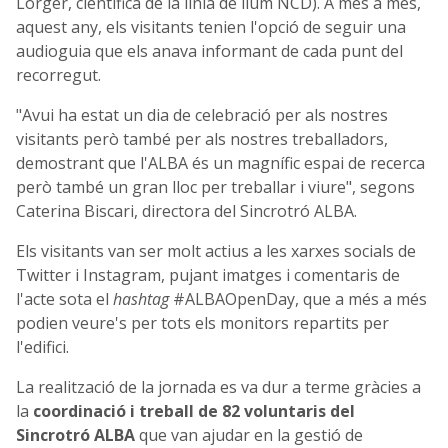
Lorger, científica de la línia de llum NCD). A més a més,
aquest any, els visitants tenien l'opció de seguir una
audioguia que els anava informant de cada punt del
recorregut.
"Avui ha estat un dia de celebració per als nostres
visitants però també per als nostres treballadors,
demostrant que l'ALBA és un magnífic espai de recerca
però també un gran lloc per treballar i viure", segons
Caterina Biscari, directora del Sincrotró ALBA.
Els visitants van ser molt actius a les xarxes socials de
Twitter i Instagram, pujant imatges i comentaris de
l'acte sota el
hashtag
#ALBAOpenDay, que a més a més
podien veure's per tots els monitors repartits per
l'edifici.
La realització de la jornada es va dur a terme gràcies a
la
coordinació i treball de 82 voluntaris del
Sincrotró ALBA
que van ajudar en la gestió de