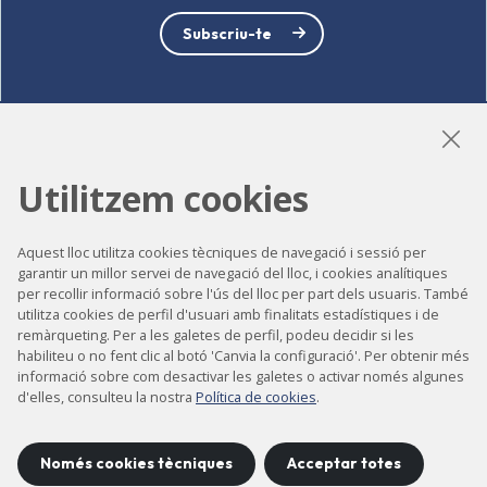
Subscriu-te
LinkedIn
Instagram
YouTube
Utilitzem cookies
Aquest lloc utilitza cookies tècniques de navegació i sessió per
Accessibilitat
garantir un millor servei de navegació del lloc, i cookies analítiques
per recollir informació sobre l'ús del lloc per part dels usuaris. També
Contacte
utilitza cookies de perfil d'usuari amb finalitats estadístiques i de
remàrqueting. Per a les galetes de perfil, podeu decidir si les
Avís legal
habiliteu o no fent clic al botó 'Canvia la configuració'. Per obtenir més
Política de privacitat
informació sobre com desactivar les galetes o activar només algunes
d'elles, consulteu la nostra
Política de cookies
.
Política de cookies
Mapa del lloc
Només cookies tècniques
Acceptar totes