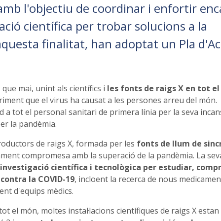
 amb l'objectiu de coordinar i enfortir enc
ació científica per trobar solucions a la
esta finalitat, han adoptat un Pla d'Ac
ue mai, unint als científics i
les fonts de raigs X en tot e
ofriment que el virus ha causat a les persones arreu del món.
a tot el personal sanitari de primera línia per la seva inca
per la pandèmia.
productors de raigs X, formada per les
fonts de llum de sinc
ament compromesa amb la superació de la pandèmia. La sev
'investigació científica i tecnològica per estudiar, comp
a contra la COVID-19
, incloent la recerca de nous medicamen
ent d'equips mèdics.
tot el món, moltes instal·lacions científiques de raigs X esta