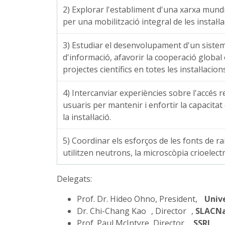
2) Explorar l'establiment d'una xarxa mundia
per una mobilització integral de les instal·la
3) Estudiar el desenvolupament d'un sistema
d'informació, afavorir la cooperació global e
projectes científics en totes les instal·lacions
4) Intercanviar experiències sobre l'accés 
usuaris per mantenir i enfortir la capacitat
la instal·lació.
5) Coordinar els esforços de les fonts de ra
utilitzen neutrons, la microscòpia crioelect
Delegats:
Prof. Dr. Hideo Ohno, President,
Unive
Dr. Chi-Chang Kao , Director ,
SLAC
Na
Prof. Paul McIntyre, Director ,
SSRL