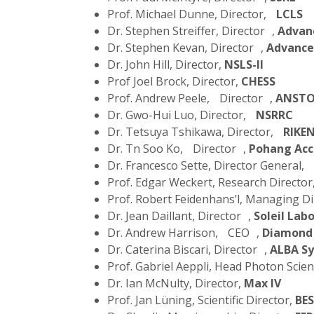
Prof. Michael Dunne, Director,
LCLS
Dr. Stephen Streiffer, Director ,
Advan
Dr. Stephen Kevan, Director ,
Advance
Dr. John Hill, Director,
NSLS-II
Prof Joel Brock, Director,
CHESS
Prof. Andrew Peele, Director ,
ANSTO 
Dr. Gwo-Hui Luo, Director,
NSRRC
Dr. Tetsuya Tshikawa, Director,
RIKEN
Dr. Tn Soo Ko, Director ,
Pohang Acc
Dr. Francesco Sette, Director General,
Prof. Edgar Weckert, Research Director
Prof. Robert Feidenhans’l, Managing Di
Dr. Jean Daillant, Director ,
Soleil Lab
Dr. Andrew Harrison, CEO ,
Diamond 
Dr. Caterina Biscari, Director ,
ALBA Sy
Prof. Gabriel Aeppli, Head Photon Scien
Dr. Ian McNulty, Director,
Max IV
Prof. Jan Lüning, Scientific Director,
BES