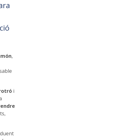
ara
ció
l món
,
nsable
rotró
i
a
rendre
ts,
n duent