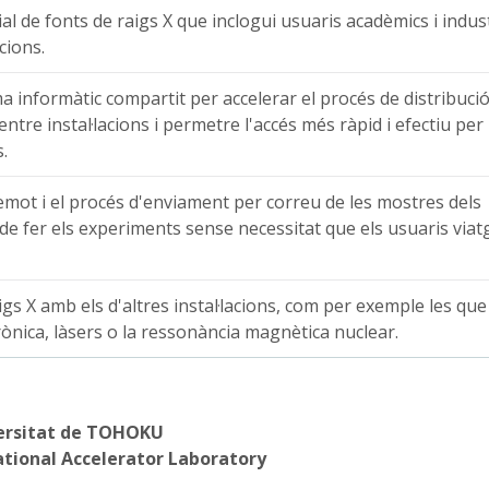
l de fonts de raigs X que inclogui usuaris acadèmics i indust
cions.
 informàtic compartit per accelerar el procés de distribuci
ntre instal·lacions i permetre l'accés més ràpid i efectiu per
.
remot i el procés d'enviament per correu de les mostres dels
 de fer els experiments sense necessitat que els usuaris viat
igs X amb els d'altres instal·lacions, com per exemple les que
rònica, làsers o la ressonància magnètica nuclear.
rsitat de TOHOKU
tional Accelerator Laboratory