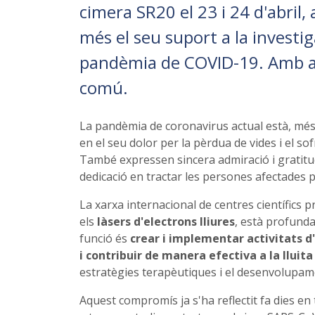
cimera SR20 el 23 i 24 d'abril,
més el seu suport a la investig
pandèmia de COVID-19. Amb aqu
comú.
La pandèmia de coronavirus actual està, més q
en el seu dolor per la pèrdua de vides i el s
També expressen sincera admiració i gratitud 
dedicació en tractar les persones afectades 
La xarxa internacional de centres científics 
els
làsers d'electrons lliures
, està profund
funció és
crear i implementar activitats d
i contribuir de manera efectiva a la lluit
estratègies terapèutiques i el desenvolupam
Aquest compromís ja s'ha reflectit fa dies en 