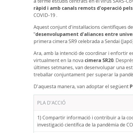
a terme estudis centrats en el virus SARS-Co
ràpid i amb canals remots d'operació pels 
COVID-19 .
Aquest conjunt d'instal·lacions científiques de
"
desenvolupament d'aliances entre universi
primera cimera SR9 celebrada a Sendai (Japó), 
Ara, amb la intenció de coordinar i enfortir e
virtualment en la nova
cimera SR20
. Després
últimes setmanes, van desenvolupar una estra
treballar conjuntament per superar la pandè
D'aquesta manera, van adoptar el següent
P
PLA D'ACCIÓ
1) Compartir informació i contribuir a la co
investigació científica de la pandèmia de C