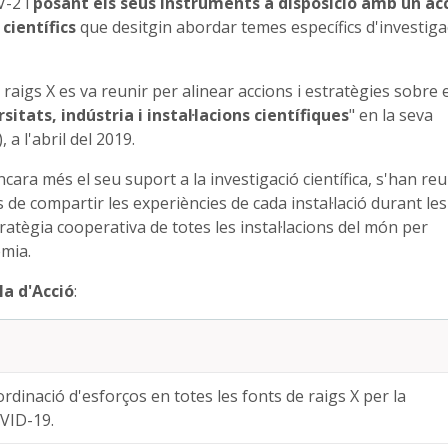
V-2 i
posant els seus instruments a disposició amb un ac
científics
que desitgin abordar temes específics d'investiga
 raigs X es va reunir per alinear accions i estratègies sobre e
tats, indústria i instal·lacions científiques
" en la seva
a l'abril del 2019.
ncara més el seu suport a la investigació científica, s'han reu
 de compartir les experiències de cada instal·lació durant les
tègia cooperativa de totes les instal·lacions del món per
mia.
la d'Acció
:
ordinació d'esforços en totes les fonts de raigs X per la
OVID-19.