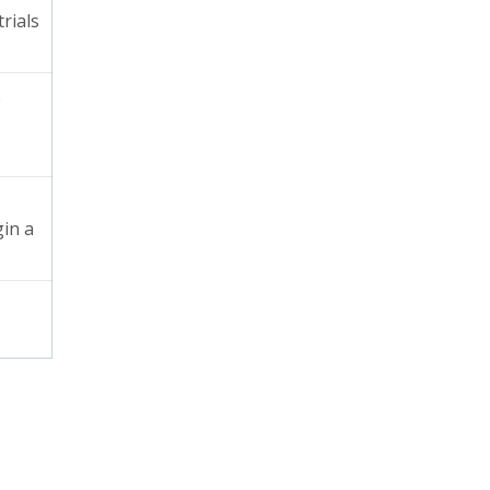
rials
ó
gin a