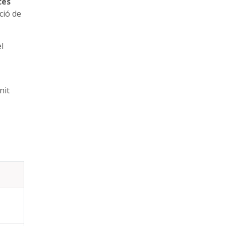
cés
ció de
l
nit