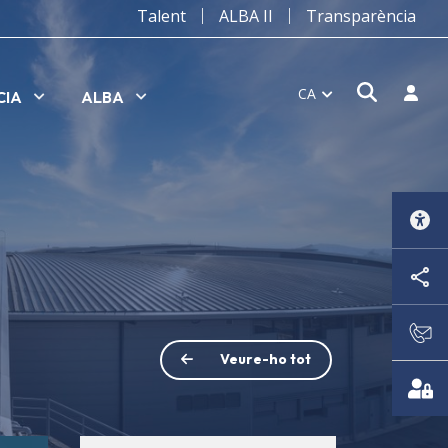
Talent
ALBA II
Transparència
Obrir f
Inicia
CA
CIA
ALBA
Veure-ho tot