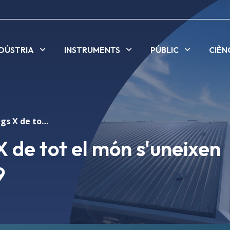
NDÚSTRIA
INSTRUMENTS
PÚBLIC
CIÈN
Les fonts de raigs X de tot el món s'uneixen contra la COVID-19
X de tot el món s'uneixen
9