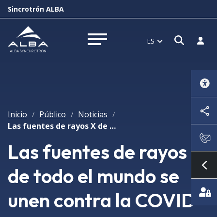
Sincrotrón ALBA
Abrir 
Inici
ES
Abrir menú
Inicio
Público
Noticias
/
/
/
Las fuentes de rayos X de todo el mundo se unen contra la COVID-19
Las fuentes de rayos X
de todo el mundo se
Mo
unen contra la COVID-