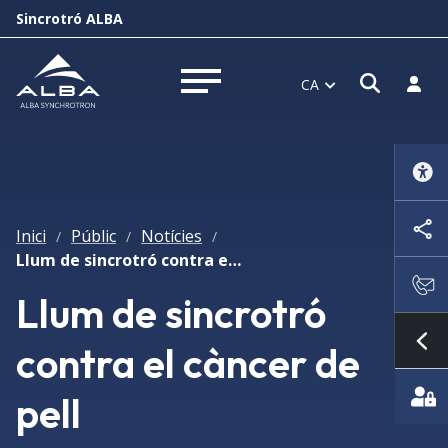
Sincrotró ALBA
Obrir f
Inicia
CA
Obrir menú
Inici
Públic
Notícies
/
/
/
Llum de sincrotró contra el càncer de pell
Llum de sincrotró
contra el càncer de
Mo
pell