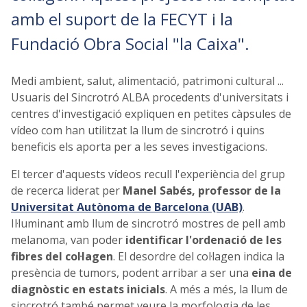
amb el suport de la FECYT i la
Fundació Obra Social "la Caixa".
Medi ambient, salut, alimentació, patrimoni cultural ...
Usuaris del Sincrotró ALBA procedents d'universitats i
centres d'investigació expliquen en petites càpsules de
vídeo com han utilitzat la llum de sincrotró i quins
beneficis els aporta per a les seves investigacions.
El tercer d'aquests vídeos recull l'experiència del grup
de recerca liderat per
Manel Sabés, professor de la
Universitat Autònoma de Barcelona (UAB)
.
Il·luminant amb llum de sincrotró mostres de pell amb
melanoma, van poder
identificar l'ordenació de les
fibres del col·lagen
. El desordre del col·lagen indica la
presència de tumors, podent arribar a ser una
eina de
diagnòstic en estats inicials
. A més a més, la llum de
sincrotró també permet veure la morfologia de les