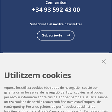
Com arribar
+34 93 592 43 00
Subscriu-te al nostre newsletter
Subscriu-te
LinkedIn
Instagram
YouTube
Utilitzem cookies
Aquest lloc utilitza cookies tècniques de navegació i sessió per
Accessibilitat
garantir un millor servei de navegació del lloc, i cookies analítiques
per recollir informació sobre l'ús del lloc per part dels usuaris. També
Contacte
utilitza cookies de perfil d'usuari amb finalitats estadístiques i de
Avís legal
remàrqueting. Per a les galetes de perfil, podeu decidir si les
habiliteu o no fent clic al botó 'Canvia la configuració'. Per obtenir més