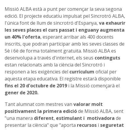
Missió ALBA està a punt per començar la seva segona
edició. El projecte educatiu impulsat pel Sincrotró ALBA,
l'única font de llum de sincrotró d'Espanya,
va exhaurir
les seves places el curs passat i enguany augmenta
un 40% l'oferta
, esperant arribar als 400 docents
inscrits, que podran participar amb les seves classes de
5è i 6è de forma totalment gratuïta. Missió ALBA es
desenvolupa a través d'internet, els seus
continguts
estan relacionats amb la ciència del Sincrotró i
responen a les exigències del
currículum
oficial per
aquesta etapa educativa. El registre estarà disponible
fins el 20 d'octubre de 2019
i la Missió començarà el
gener de 2020.
Tant alumnat com mestres van
valorar molt
positivament la primera edició
de Missió ALBA, sent
"una manera
diferent
,
estimulant i
motivadora
de
presentar la ciència" que "aporta
recursos
i
seguretat