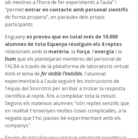
als mestres a l’hora de fer experiments a l’aula" i
"permet
entrar en contacte amb personal científic
de forma propera", en paraules dels propis
participants.
Enguany
es preveu que en total més de 10.000
alumnes de tota Espanya resolguin els 4 reptes
relacionats amb la
matèria
, la
força
, l'
energia
i la
llum
que els plantejaran membres del personal de
l'ALBA a través de la plataforma de laboratoris virtual.
Amb el lema de
fer visible l'invisible
, l'alumnat
experimentarà a l'aula seguint les instruccions de
l'equip del Sincrotró per arribar a trobar la resposta
científica al repte, fins a completar tota la missió.
Segons els mateixos alumnes "són reptes senzills que
en realitat t'ensenyen moltes coses complicades, a la
vegada que t'ho passes bé experimentant amb els
companys".
Equips de tota Espanya estaran intentant resoldre la