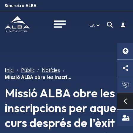
Sincrotró ALBA
Obrir f
Inicia
CA
Obrir menú
Inici
Públic
Notícies
/
/
/
Missió ALBA obre les inscripcions per aquest curs després de l’èxit de la primera edició
Missió ALBA obre les
inscripcions per aquest
Mo
curs després de l’èxit