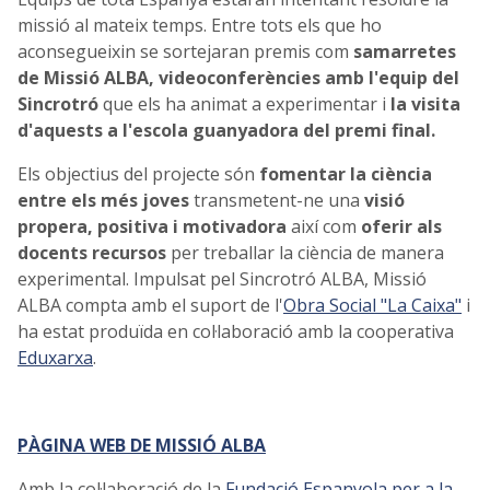
missió al mateix temps. Entre tots els que ho
aconsegueixin se sortejaran premis com
samarretes
de Missió ALBA,
videoconferències amb l'equip del
Sincrotró
que els ha animat a experimentar i
la visita
d'aquests a l'escola guanyadora del
premi final.
Els objectius del projecte són
fomentar la ciència
entre els més joves
transmetent-ne una
visió
propera, positiva i motivadora
així com
oferir als
docents recursos
per treballar la ciència de manera
experimental. Impulsat pel Sincrotró ALBA, Missió
ALBA compta amb el suport de l'
Obra Social "La Caixa"
i
ha estat produïda en col·laboració amb la cooperativa
Eduxarxa
.
PÀGINA WEB DE MISSIÓ ALBA
Amb la col·laboració de la
Fundació Espanyola per a la