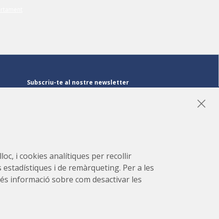
Subscriu-te al nostre newsletter
Subscriu-te
LinkedIn
Instagram
YouTube
oc, i cookies analítiques per recollir
s estadístiques i de remàrqueting. Per a les
r més informació sobre com desactivar les