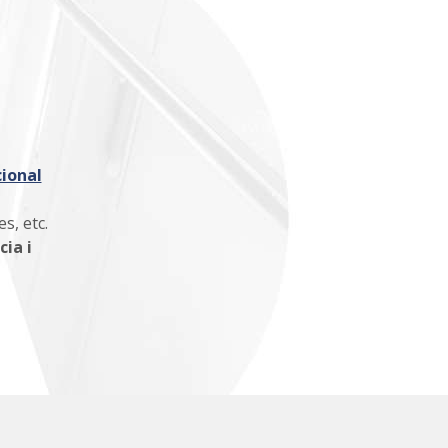
cional
s, etc.
cia i