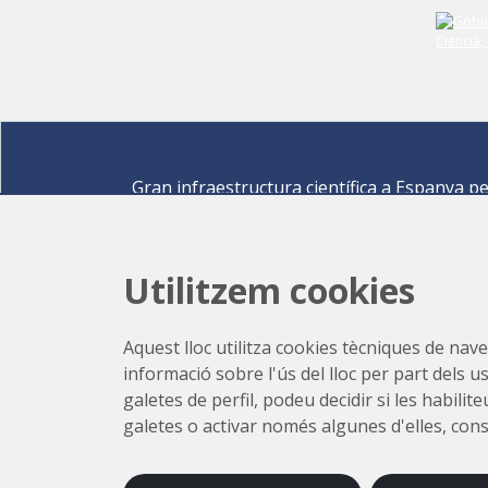
Gran infraestructura científica a Espanya p
descobrir els secrets de les ciències de la vid
materials per a l'energia, medi ambient,
nanomaterials, patrimoni cultural i molts mé
Utilitzem cookies
Carrer de la Llum 2-26 08290 Cerdanyola del Vallè
Barcelona,
Espanya
Aquest lloc utilitza cookies tècniques de naveg
Com arribar
informació sobre l'ús del lloc per part dels u
+34 93 592 43 00
galetes de perfil, podeu decidir si les habili
galetes o activar només algunes d'elles, con