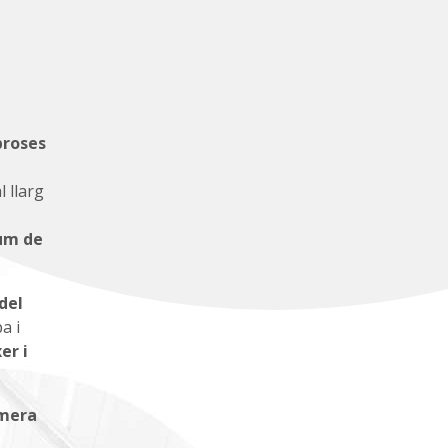
roses
l llarg
lum de
del
a i
er i
mera