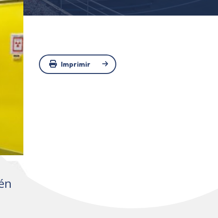
Imprimir
tén