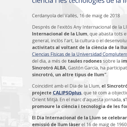
ciència i les tecnologies de la
Cerdanyola del Vallès, 16 de maig de 2018
Després de l'exitós Any Internacional de la 
Internacional de la Llum
, que abasta tots 
general, inclòs l'art, la cultura o el desenvo
activitats al voltant de la ciència de la ll
Ciencias Físicas de la Universidad Complute
del dia, a més de
taules rodones
sobre la
im
Sincrotró ALBA
, Gastón García, ha particip
sincrotró, un altre tipus de llum"
.
Coincidint amb el Dia de la Llum,
el Sincrot
projecte
CALIPSOplus
, que té com a objecti
Orient Mitjà. En el marc d'aquesta jornada,
s
promoure la ciència i tecnologia de les fo
El Dia Internacional de la Llum se celebra
emissió de llum làser
el 16 de maig de 196