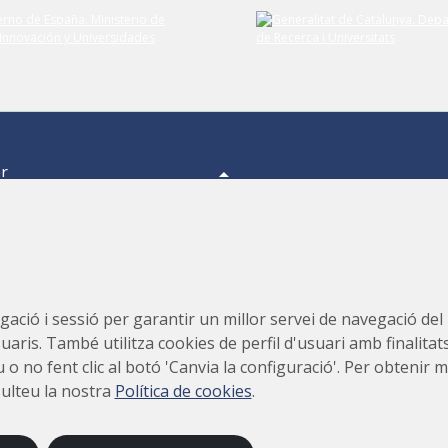
er
a,
s.
s,
Consorci per a la Construcció, Equipament i Explotació del
ació i sessió per garantir un millor servei de navegació del ll
Laboratori de Llum Sincrotró (CELLS)
suaris. També utilitza cookies de perfil d'usuari amb finalitat
teu o no fent clic al botó 'Canvia la configuració'. Per obteni
sulteu la nostra
Política de cookies
.