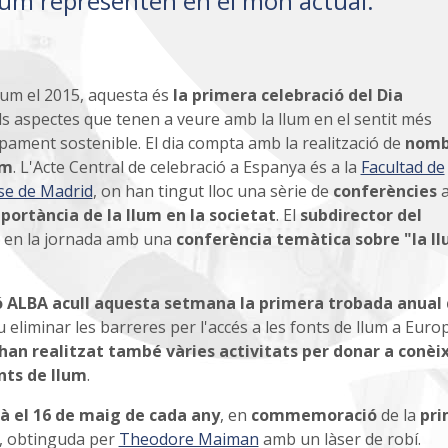
 llum representen en el món actual.
Llum el 2015, aquesta és
la primera celebració del Dia
els aspectes que tenen a veure amb la llum en el sentit més
lupament sostenible. El dia compta amb la realització de
nomb
um
. L'Acte Central de celebració a Espanya és a la
Facultad de
nse de Madrid
, on han tingut lloc una sèrie de
conferències
a
portància de la llum en la societat
. El
subdirector del
at en la jornada amb una
conferència temàtica sobre "la l
ró ALBA acull aquesta setmana la primera trobada anual 
u eliminar les barreres per l'accés a les fonts de llum a Europ
'han realitzat també vàries activitats per donar a conèix
nts de llum
.
rà el 16 de maig de cada any
, en
commemoració
de la
pri
0, obtinguda per
Theodore Maiman
amb un làser de robí.