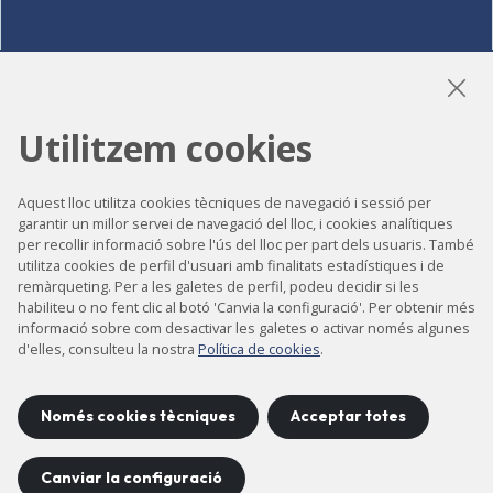
LinkedIn
Instagram
YouTube
Utilitzem cookies
Aquest lloc utilitza cookies tècniques de navegació i sessió per
Accessibilitat
garantir un millor servei de navegació del lloc, i cookies analítiques
per recollir informació sobre l'ús del lloc per part dels usuaris. També
Contacte
utilitza cookies de perfil d'usuari amb finalitats estadístiques i de
remàrqueting. Per a les galetes de perfil, podeu decidir si les
Avís legal
habiliteu o no fent clic al botó 'Canvia la configuració'. Per obtenir més
Política de privacitat
informació sobre com desactivar les galetes o activar només algunes
d'elles, consulteu la nostra
Política de cookies
.
Política de cookies
Mapa del lloc
Només cookies tècniques
Acceptar totes
Canviar la configuració
Projecte desenvolupat per
©
2026
CELLS