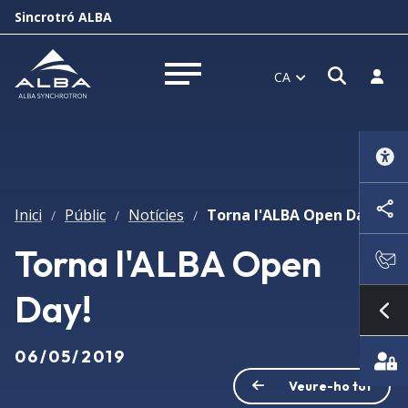
Sincrotró ALBA
Obrir f
Inicia
CA
Obrir menú
Inici
Públic
Notícies
Torna l'ALBA Open Day!
/
/
/
Torna l'ALBA Open
Day!
Mo
06/05/2019
Veure-ho tot