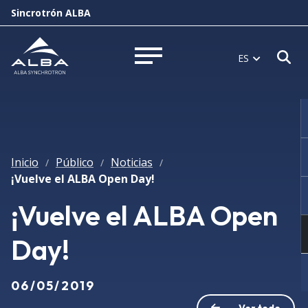
Sincrotrón ALBA
Ab
ES
Abrir menú
Inicio
Público
Noticias
/
/
/
¡Vuelve el ALBA Open Day!
¡Vuelve el ALBA Open
Day!
06/05/2019
Ver todo