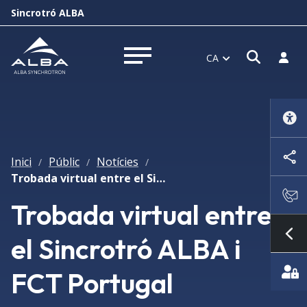
Sincrotró ALBA
Obrir f
Inicia
CA
Obrir menú
Inici
Públic
Notícies
/
/
/
Trobada virtual entre el Sincrotró ALBA i FCT Portugal
Trobada virtual entre
el Sincrotró ALBA i
Mo
FCT Portugal