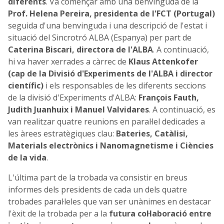
diferents
. Va començar amb una benvinguda de la
Prof. Helena Pereira, presidenta de l'FCT (Portugal)
seguida d'una benvinguda i una descripció de l'estat i
situació del Sincrotró ALBA (Espanya) per part de
Caterina Biscari, directora de l'ALBA
. A continuació,
hi va haver xerrades a càrrec de
Klaus Attenkofer
(cap de la Divisió d'Experiments de l'ALBA i director
científic)
i els responsables de les diferents seccions
de la divisió d'Experiments d'ALBA:
François Fauth,
Judith Juanhuix i Manuel Valvidares
. A continuació, es
van realitzar quatre reunions en paral·lel dedicades a
les àrees estratègiques clau:
Bateries, Catàlisi,
Materials electrònics i Nanomagnetisme i Ciències
de la vida
.
L'última part de la trobada va consistir en breus
informes dels presidents de cada un dels quatre
trobades paral·leles que van ser unànimes en destacar
l'èxit de la trobada per a la
futura col·laboració entre