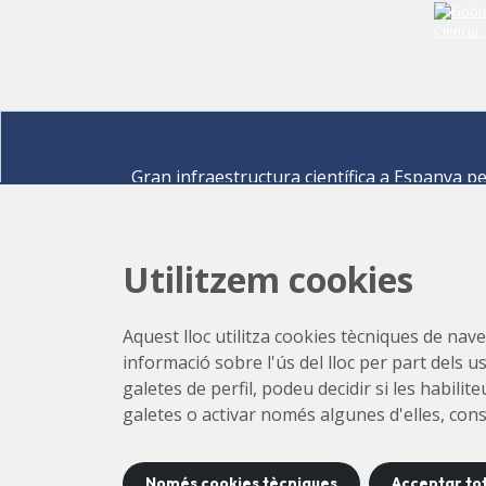
Gran infraestructura científica a Espanya p
descobrir els secrets de les ciències de la vid
materials per a l'energia, medi ambient,
nanomaterials, patrimoni cultural i molts mé
Utilitzem cookies
Carrer de la Llum 2-26 08290 Cerdanyola del Vallè
Barcelona,
Espanya
Aquest lloc utilitza cookies tècniques de naveg
Com arribar
informació sobre l'ús del lloc per part dels u
+34 93 592 43 00
galetes de perfil, podeu decidir si les habili
galetes o activar només algunes d'elles, con
Només cookies tècniques
Acceptar to