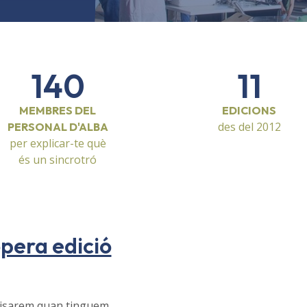
140
11
MEMBRES DEL
EDICIONS
des del 2012
PERSONAL D'ALBA
per explicar-te què
és un sincrotró
opera edició
'avisarem quan tinguem