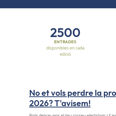
2500
ENTRADES
disponibles en cada
edició
No et vols perdre la pr
2026? T'avisem!
Pots deixar-nos el teu correu electrònic i t