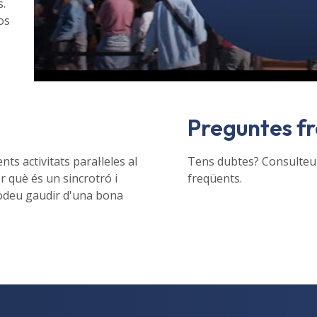
s.
os
Preguntes f
s activitats paral·leles al
Tens dubtes? Consulteu 
 què és un sincrotró i
freqüents.
 podeu gaudir d'una bona