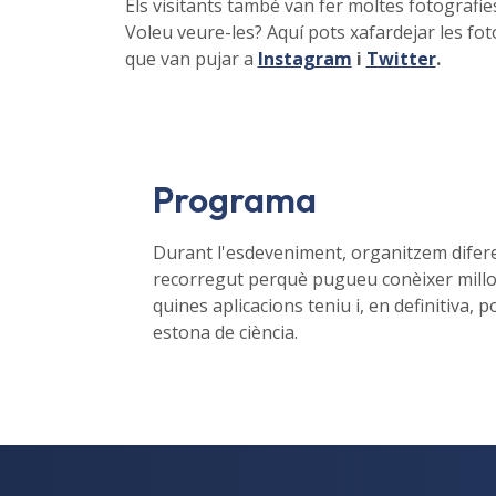
Els visitants també van fer moltes fotografie
Voleu veure-les? Aquí pots xafardejar les fot
que van pujar a
Instagram
i
Twitter
.
Programa
Durant l'esdeveniment, organitzem diferent
recorregut perquè pugueu conèixer millor
quines aplicacions teniu i, en definitiva,
estona de ciència.