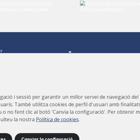
er
a,
s.
s,
Consorci per a la Construcció, Equipament i Explotació del
ació i sessió per garantir un millor servei de navegació del ll
Laboratori de Llum Sincrotró (CELLS)
suaris. També utilitza cookies de perfil d'usuari amb finalitat
teu o no fent clic al botó 'Canvia la configuració'. Per obteni
sulteu la nostra
Política de cookies
.
tes
Canviar la configuració