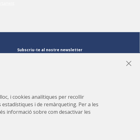
Subscriu-te al nostre newsletter
Subscriu-te
LinkedIn
Instagram
YouTube
oc, i cookies analítiques per recollir
s estadístiques i de remàrqueting. Per a les
r més informació sobre com desactivar les