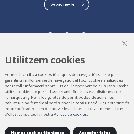
Subscriu-te
LinkedIn
Instagram
YouTube
Utilitzem cookies
Accessibilitat
Aquest lloc utilitza cookies tècniques de navegació i sessió per
Contacte
garantir un millor servei de navegació del lloc, i cookies analítiques
per recollir informació sobre l'ús del lloc per part dels usuaris. També
Avís legal
utilitza cookies de perfil d'usuari amb finalitats estadístiques i de
remàrqueting. Per a les galetes de perfil, podeu decidir si les
Política de privacitat
habiliteu o no fent clic al botó 'Canvia la configuració'. Per obtenir més
Política de cookies
informació sobre com desactivar les galetes o activar només algunes
d'elles, consulteu la nostra
Política de cookies
.
Mapa del lloc
Només cookies tècniques
Acceptar totes