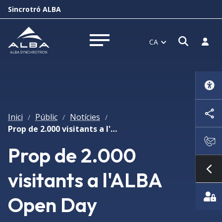
Sincrotró ALBA
Obrir f
Inicia
CA
Obrir menú
Inici
Públic
Notícies
/
/
/
Prop de 2.000 visitants a l'ALBA Open Day
Prop de 2.000
visitants a l'ALBA
Mo
Open Day