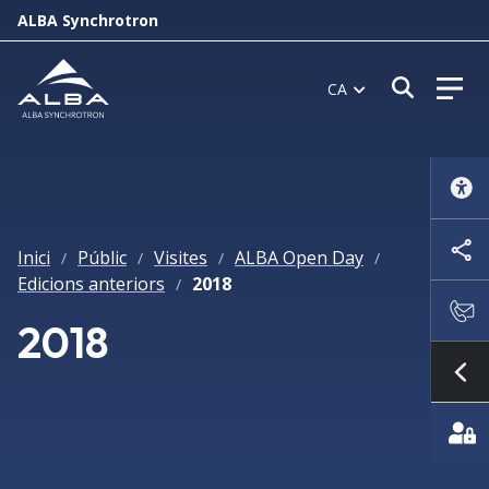
ALBA Synchrotron
Obrir f
CA
Inici
Públic
Visites
ALBA Open Day
/
/
/
/
Edicions anteriors
2018
/
2018
Mo