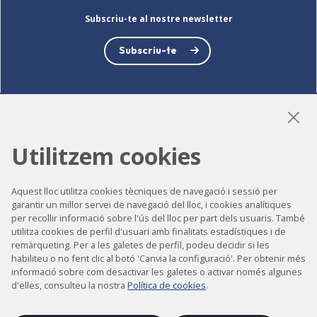
Subscriu-te al nostre newsletter
Subscriu-te
LinkedIn
Instagram
YouTube
Utilitzem cookies
Aquest lloc utilitza cookies tècniques de navegació i sessió per
Accessibilitat
garantir un millor servei de navegació del lloc, i cookies analítiques
per recollir informació sobre l'ús del lloc per part dels usuaris. També
Contacte
utilitza cookies de perfil d'usuari amb finalitats estadístiques i de
remàrqueting. Per a les galetes de perfil, podeu decidir si les
Avís legal
habiliteu o no fent clic al botó 'Canvia la configuració'. Per obtenir més
informació sobre com desactivar les galetes o activar només algunes
Política de privacitat
d'elles, consulteu la nostra
Política de cookies
.
Política de cookies