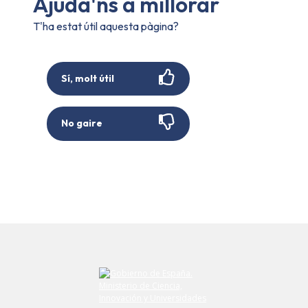
Ajuda'ns a millorar
T'ha estat útil aquesta pàgina?
Sí, molt útil
No gaire
Envieu el vostre comentari