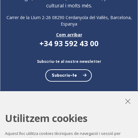
cultural i molts més.
Carrer de la Llum 2-26 08290 Cerdanyola del Vallès, Barcelona,
Espanya
Com arribar
+34 93 592 43 00
Subscriu-te al nostre newsletter
Subscriu-te
LinkedIn
Instagram
YouTube
Utilitzem cookies
Aquest lloc utilitza cookies tècniques de navegació i sessió per