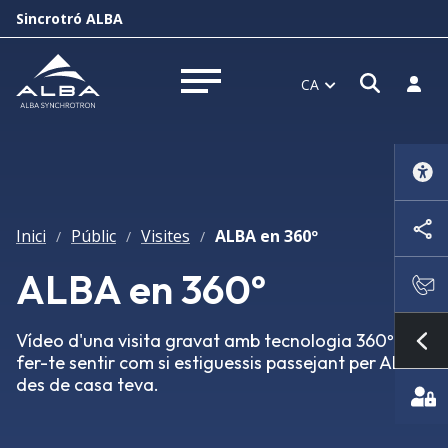
Sincrotró ALBA
Obrir f
Inicia
CA
Obrir menú
Inici
Públic
Visites
ALBA en 360º
/
/
/
ALBA en 360º
Vídeo d'una visita gravat amb tecnologia 360º per
Mo
fer-te sentir com si estiguessis passejant per ALBA
des de casa teva.