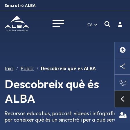
Sincrotró ALBA
Obrir f
Inicia
CA
Obrir menú
Inici
Públic
Descobreix què és ALBA
/
/
Descobreix què és
ALBA
Mo
Recursos educatius, podcast, vídeos i infografies
per conèixer què és un sincrotró i per a què serveix.