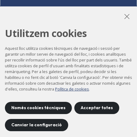
LinkedIn
Instagram
YouTube
Utilitzem cookies
Aquest lloc utilitza cookies tècniques de navegació i sessió per
garantir un millor servei de navegació del lloc, i cookies analítiques
Accessibilitat
per recollir informació sobre l'ús del lloc per part dels usuaris. També
Contacte
utilitza cookies de perfil d'usuari amb finalitats estadístiques i de
remàrqueting. Per a les galetes de perfil, podeu decidir si les
Avís legal
habiliteu o no fent clic al botó 'Canvia la configuració'. Per obtenir més
informació sobre com desactivar les galetes o activar només algunes
Política de privacitat
d'elles, consulteu la nostra
Política de cookies
.
Política de cookies
Mapa del lloc
Només cookies tècniques
Acceptar totes
Canviar la configuració
Projecte desenvolupat per
©
2026
CELLS