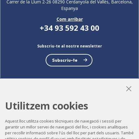
Carrer de la Llum 2-26 08290 Cerdanyola del Vallès, Barcelona,
Espanya
Com arribar
+34 93 592 43 00
Subscriu-te al nostre newsletter
Subscriu-te
LinkedIn
Instagram
YouTube
Utilitzem cookies
Aquest lloc utilitza cookies tècniques de navegació i sessió per
garantir un millor servei de navegació del lloc, i cookies analítiques
Accessibilitat
per recollir informació sobre l'ús del lloc per part dels usuaris. També
Contacte
utilitza cookies de perfil d'usuari amb finalitats estadístiques i de