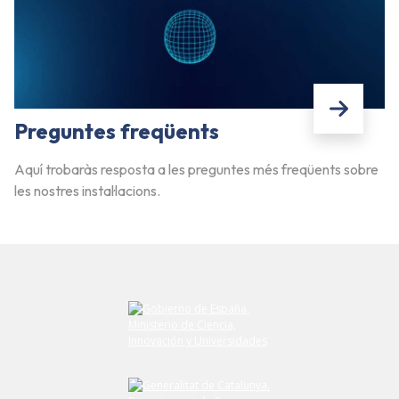
Preguntes freqüents
Aquí trobaràs resposta a les preguntes més freqüents sobre
les nostres instal·lacions.