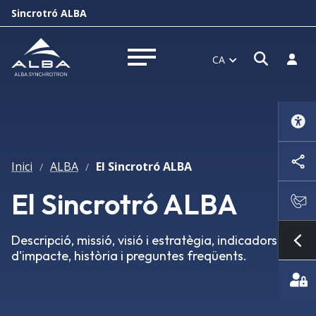
Sincrotró ALBA
Obrir f
Inicia
CA
Obrir menú
Inici
ALBA
El Sincrotró ALBA
/
/
El Sincrotró ALBA
Descripció, missió, visió i estratègia, indicadors
Mo
d'impacte, història i preguntes freqüents.