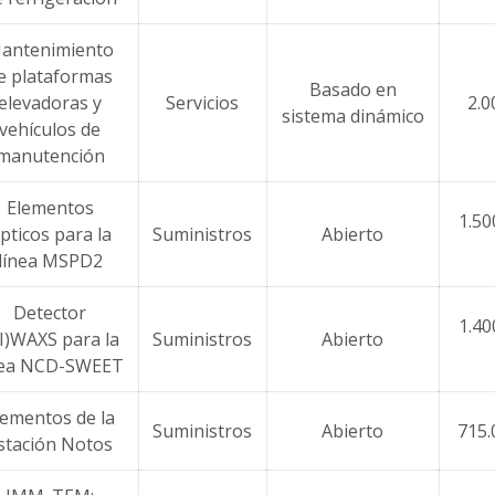
antenimiento
e plataformas
Basado en
elevadoras y
Servicios
2.0
sistema dinámico
vehículos de
manutención
Elementos
1.50
pticos para la
Suministros
Abierto
línea MSPD2
Detector
1.40
I)WAXS para la
Suministros
Abierto
nea NCD-SWEET
lementos de la
Suministros
Abierto
715.
stación Notos