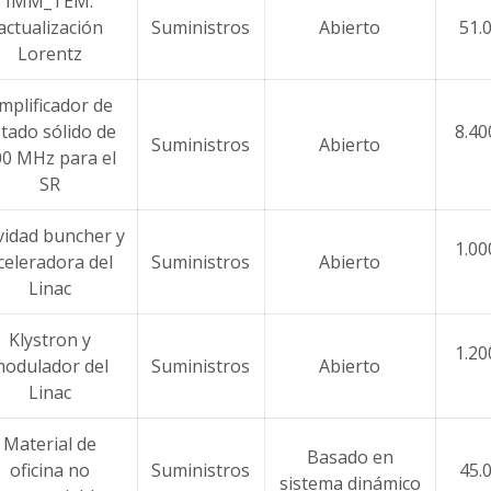
IMM_TEM:
actualización
Suministros
Abierto
51.
Lorentz
mplificador de
tado sólido de
8.40
Suministros
Abierto
00 MHz para el
SR
vidad buncher y
1.00
celeradora del
Suministros
Abierto
Linac
Klystron y
1.20
odulador del
Suministros
Abierto
Linac
Material de
Basado en
oficina no
Suministros
45.
sistema dinámico