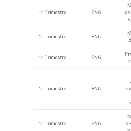
M
1r Trimestre
ENG
de
y
M
1r Trimestre
ENG
d
Pr
1r Trimestre
ENG
i
1r Trimestre
ENG
in
M
1r Trimestre
ENG
de
de