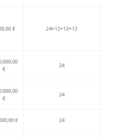
00,00 €
24+12+12+12
NO
0.000,00
SI-Proyect
24
€
específico
0.000,00
SI-Proyect
24
€
específico
SI-Proyect
000,00 €
24
específico