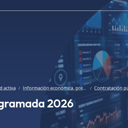
d activa
Información económica, presupuestaria y estadística
Contratación pú
/
/
ogramada 2026