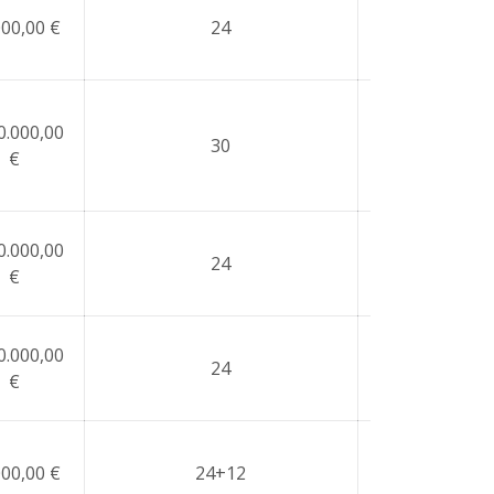
SI-Proyect
000,00 €
24
específico
0.000,00
30
NO
€
0.000,00
24
NO
€
0.000,00
24
NO
€
000,00 €
24+12
NO