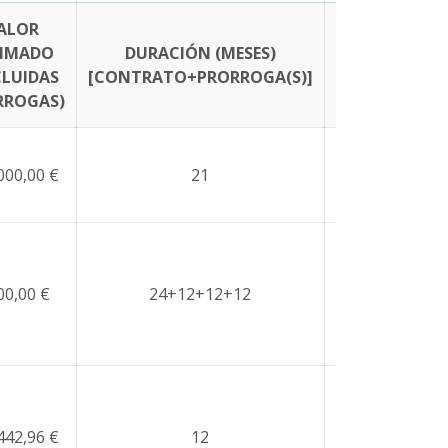
ALOR
COFINANCIAC
TIMADO
DURACIÓN (MESES)
FONDOS
CLUIDAS
[CONTRATO+PRORROGA(S)]
EXTERNO
RROGAS)
000,00 €
21
NO
00,00 €
24+12+12+12
NO
442,96 €
12
NO