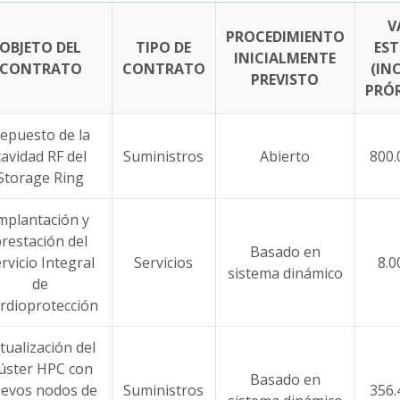
V
PROCEDIMIENTO
OBJETO DEL
TIPO DE
ES
INICIALMENTE
CONTRATO
CONTRATO
(IN
PREVISTO
PRÓ
epuesto de la
cavidad RF del
Suministros
Abierto
800.
Storage Ring
mplantación y
restación del
Basado en
rvicio Integral
Servicios
8.0
sistema dinámico
de
rdioprotección
tualización del
lúster HPC con
Basado en
evos nodos de
Suministros
356.