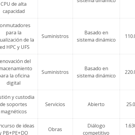
sistema dinámico
CPU de alta
capacidad
onmutadores
para la
Basado en
Suministros
110.
ualización de la
sistema dinámico
red HPC y UFS
enovación del
lmacenamiento
Basado en
Suministros
220.
ara la oficina
sistema dinámico
digital
tión y custodia
de soportes
Servicios
Abierto
25.
magnéticos
ncurso de ideas
Diálogo
1.63
Obras
y PB+PE+DO
competitivo