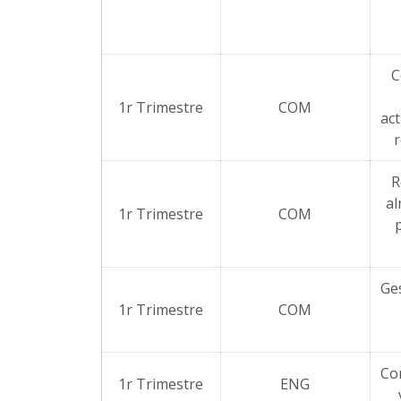
C
1r Trimestre
COM
act
R
a
1r Trimestre
COM
p
Ges
1r Trimestre
COM
Co
1r Trimestre
ENG