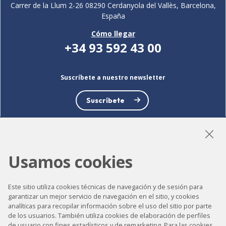
Carrer de la Llum 2-26 08290 Cerdanyola del Vallès, Barcelona,
España
Cómo llegar
+34 93 592 43 00
Suscríbete a nuestro newsletter
Suscríbete
Usamos cookies
LinkedIn
Instagram
YouTube
Este sitio utiliza cookies técnicas de navegación y de sesión para
garantizar un mejor servicio de navegación en el sitio, y cookies
analíticas para recopilar información sobre el uso del sitio por parte
Accesibilidad
de los usuarios. También utiliza cookies de elaboración de perfiles
de usuario con fines estadísticos y de remarketing. Para las cookies