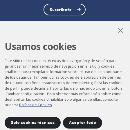
Suscríbete
Usamos cookies
LinkedIn
Instagram
YouTube
Este sitio utiliza cookies técnicas de navegación y de sesión para
garantizar un mejor servicio de navegación en el sitio, y cookies
analíticas para recopilar información sobre el uso del sitio por parte
Accesibilidad
de los usuarios. También utiliza cookies de elaboración de perfiles
Contacto
de usuario con fines estadísticos y de remarketing. Para las cookies
de perfil, puede decidir si habilitarlas o no haciendo clic en el botón
Aviso legal
'Cambiar configuración'. Para obtener más información sobre cómo
deshabilitar las cookies o habilitar solo algunas de ellas, consulte
Política de privacidad
nuestra
Política de Cookies
.
Política de cookies
Mapa del sitio
Solo cookies técnicas
Aceptar todo