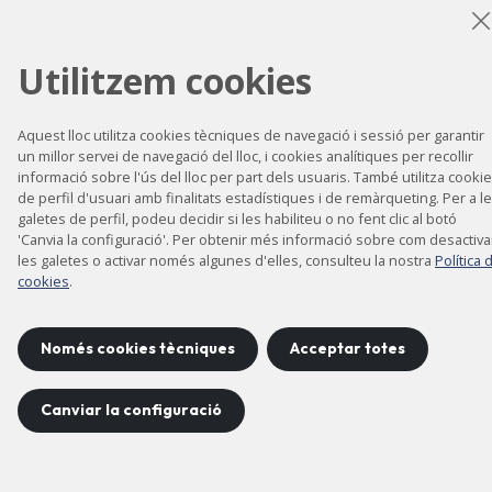
Política de privacitat
Política de cookies
Utilitzem cookies
Mapa del lloc
Aquest lloc utilitza cookies tècniques de navegació i sessió per garantir
un millor servei de navegació del lloc, i cookies analítiques per recollir
informació sobre l'ús del lloc per part dels usuaris. També utilitza cooki
Projecte desenvolupat per
©
2026
CELLS
de perfil d'usuari amb finalitats estadístiques i de remàrqueting. Per a l
galetes de perfil, podeu decidir si les habiliteu o no fent clic al botó
'Canvia la configuració'. Per obtenir més informació sobre com desactiva
les galetes o activar només algunes d'elles, consulteu la nostra
Política 
cookies
.
Només cookies tècniques
Acceptar totes
Canviar la configuració