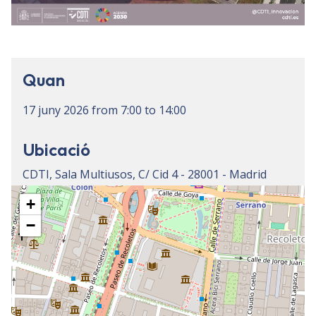
Quan
17 juny 2026
from
7:00
to
14:00
Ubicació
CDTI, Sala Multiusos, C/ Cid 4 - 28001 - Madrid
+
−