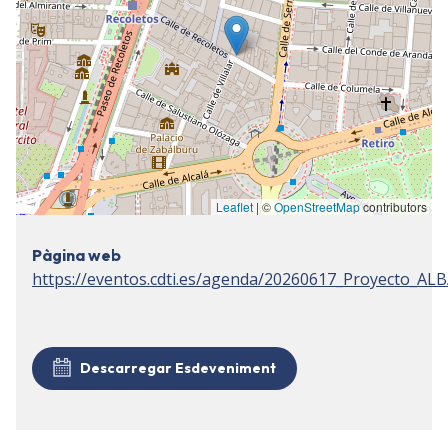
Leaflet
| ©
OpenStreetMap
contributors
Pàgina web
https://eventos.cdti.es/agenda/20260617_Proyecto_ALB
Descarregar Esdeveniment