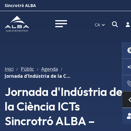
Sincrotró ALBA
Obri
In
CA
Obrir menú
Inici
Públic
Agenda
/
/
/
Jornada d'Indústria de la Ciència ICTs Sincrotró ALBA – Oportunitats industrials al projecte ALBA II
Jornada d'Indústria de
la Ciència ICTs
Sincrotró ALBA –