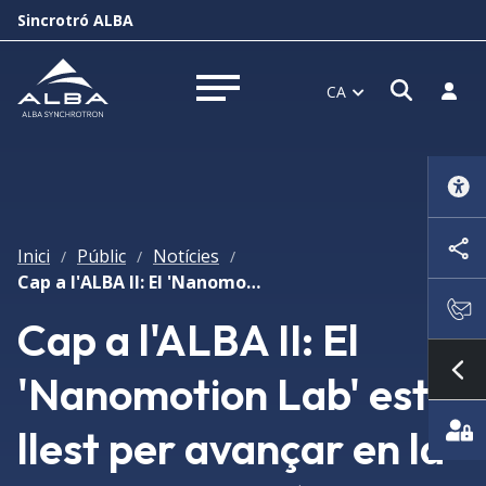
Sincrotró ALBA
Obrir f
Inicia
CA
Obrir menú
Inici
Públic
Notícies
/
/
/
Cap a l'ALBA II: El 'Nanomotion Lab' està llest per avançar en la instrumentació d'alta precisió
Cap a l'ALBA II: El
'Nanomotion Lab' està
Mo
llest per avançar en la