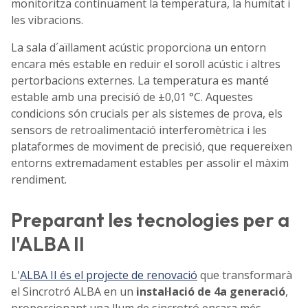
monitoritza contínuament la temperatura, la humitat i
les vibracions.
La sala d´aïllament acústic proporciona un entorn
encara més estable en reduir el soroll acústic i altres
pertorbacions externes. La temperatura es manté
estable amb una precisió de ±0,01 °C. Aquestes
condicions són crucials per als sistemes de prova, els
sensors de retroalimentació interferomètrica i les
plataformes de moviment de precisió, que requereixen
entorns extremadament estables per assolir el màxim
rendiment.
Preparant les tecnologies per a
l'ALBA II
L'
ALBA II és el projecte de renovació
que transformarà
el Sincrotró ALBA en un
instal·lació de 4a generació
,
proporcionant una llum de sincrotró encara més