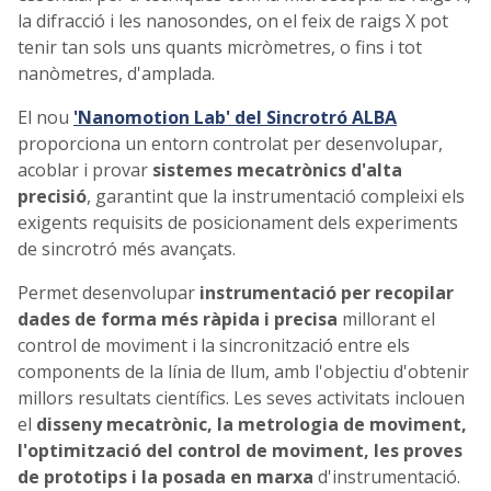
la difracció i les nanosondes, on el feix de raigs X pot
tenir tan sols uns quants micròmetres, o fins i tot
nanòmetres, d'amplada.
El nou
'Nanomotion Lab' del Sincrotró ALBA
proporciona un entorn controlat per desenvolupar,
acoblar i provar
sistemes mecatrònics d'alta
precisió
, garantint que la instrumentació compleixi els
exigents requisits de posicionament dels experiments
de sincrotró més avançats.
Permet desenvolupar
instrumentació per
recopilar
dades de forma més ràpida i precisa
millorant el
control de moviment i la sincronització entre els
components de la línia de llum, amb l'objectiu d'obtenir
millors resultats científics. Les seves activitats inclouen
el
disseny mecatrònic, la metrologia de moviment,
l'optimització del control de moviment, les proves
de prototips i la posada en marxa
d'instrumentació.