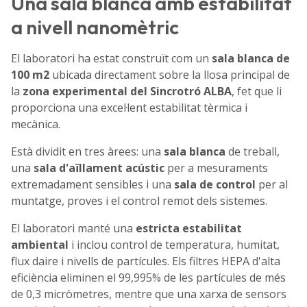
Una sala blanca amb estabilitat
a nivell nanomètric
El laboratori ha estat construït com un
sala blanca de
100 m2
ubicada directament sobre la llosa principal de
la
zona experimental del Sincrotró ALBA
, fet que li
proporciona una excel·lent estabilitat tèrmica i
mecànica.
Està dividit en tres àrees: una
sala blanca
de treball,
una
sala d'aïllament acústic
per a mesuraments
extremadament sensibles i una
sala de control
per al
muntatge, proves i el control remot dels sistemes.
El laboratori manté una
estricta estabilitat
ambiental
i inclou control de temperatura, humitat,
flux daire i nivells de partícules. Els filtres HEPA d'alta
eficiència eliminen el 99,995% de les partícules de més
de 0,3 micròmetres, mentre que una xarxa de sensors