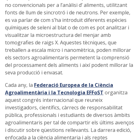
no convencionals per a l’anàlisi d’ aliments, utilitzant
fonts de llum de sincrotró i de neutrons. Per exemple,
es va parlar de com s’ha introduït diferents espècies
químiques de seleni al blat o de com es pot analitzar i
visualitzar la microestructura del menjar amb
tomografies de raigs X. Aquestes tècniques, que
treballen a escala micro i nanomètrica, poden millorar
els sectors agroalimentaris permetent la comprensió
del processament dels aliments i així podent millorar la
seva producció i envasat.
Cada any, la
Federació Europea de la Ciència
Agroalimentària i la Tecnologia EFFoST
organitza
aquest congrés internacional que reuneix
investigadors, científics, càrrecs de responsabilitat
pública, professionals i estudiants de diversos àmbits
agroalimentaris per tal de compartir els últims avenços
i discutir sobre qüestions rellevants. La darrera edició,
enfocada a la ciència alimentaria i als reptes