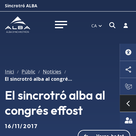
Sincrotró ALBA
Obrir f
Inicia
CA
Obrir menú
Inici
Públic
Notícies
/
/
/
El sincrotró alba al congrés effost
El sincrotró alba al
congrés effost
Mo
16/11/2017
Veure-ho tot