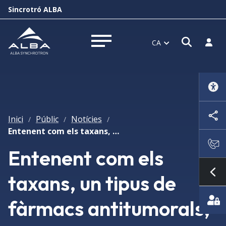
Sincrotró ALBA
Obrir f
Inicia
CA
Obrir menú
Inici
Públic
Notícies
/
/
/
Entenent com els taxans, un tipus de fàrmacs antitumorals, modulen els microtúbuls de les cèl·lules
Entenent com els
taxans, un tipus de
Mo
fàrmacs antitumorals,