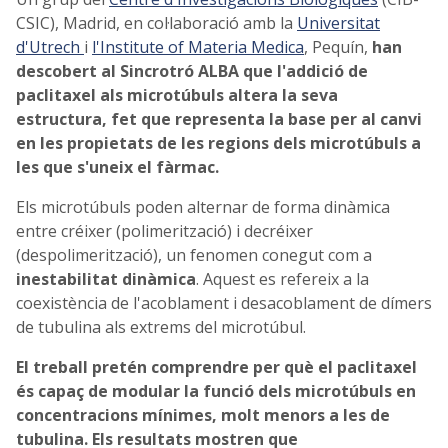
CSIC), Madrid, en col·laboració amb la
Universitat
d'Utrech
i
l'Institute of Materia Medica
, Pequín,
han
descobert al Sincrotró ALBA que l'addició de
paclitaxel als microtúbuls altera la seva
estructura, fet que representa la base per al canvi
en les propietats de les regions dels microtúbuls a
les que s'uneix el fàrmac.
Els microtúbuls poden alternar de forma dinàmica
entre créixer (polimerització) i decréixer
(despolimerització), un fenomen conegut com a
inestabilitat dinàmica
. Aquest es refereix a la
coexistència de l'acoblament i desacoblament de dímers
de tubulina als extrems del microtúbul.
El treball pretén comprendre per què el paclitaxel
és capaç de modular la funció dels microtúbuls en
concentracions mínimes, molt menors a les de
tubulina. Els resultats mostren que