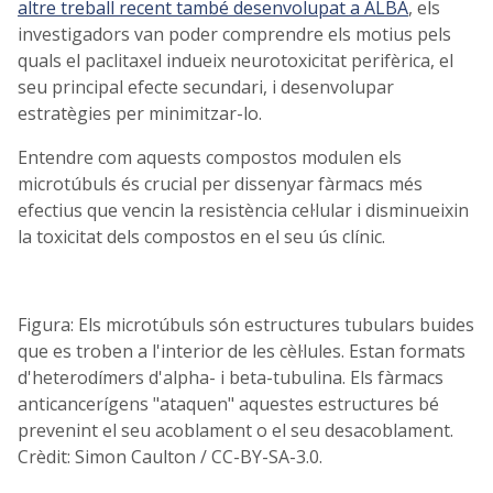
altre treball recent també desenvolupat a ALBA
, els
investigadors van poder comprendre els motius pels
quals el paclitaxel indueix neurotoxicitat perifèrica, el
seu principal efecte secundari, i desenvolupar
estratègies per minimitzar-lo.
Entendre com aquests compostos modulen els
microtúbuls és crucial per dissenyar fàrmacs més
efectius que vencin la resistència cel·lular i disminueixin
la toxicitat dels compostos en el seu ús clínic.
Figura: Els microtúbuls són estructures tubulars buides
que es troben a l'interior de les cèl·lules. Estan formats
d'heterodímers d'alpha- i beta-tubulina. Els fàrmacs
anticancerígens "ataquen" aquestes estructures bé
prevenint el seu acoblament o el seu desacoblament.
Crèdit: Simon Caulton / CC-BY-SA-3.0.