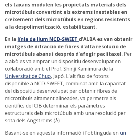
els taxans modulen les propietats materials dels
microtúbuls convertint els extrems inestables en
creixement dels microtúbuls en regions resistents
a la despolimerització, estabilitzant.
En la
línia de llum NCD-SWEET
d'ALBA es van obtenir
imatges de difracció de fibres d'alta resolució de
microtúbuls abans i després d'afegir paclitaxel.
Per
a això es va emprar un dispositiu desenvolupat en
col·laboració amb el Prof. Shinji Kamimura de la
Universitat de Chuo
, Japó. L'alt flux de fotons
disponible a NCD-SWEET, combinat amb la capacitat
del dispositiu desenvolupat per obtenir fibres de
microtúbuls altament alineades, va permetre als
científics del CIB determinar els paràmetres
estructurals dels microtúbuls amb una resolució per
sota dels Àngstroms (Å).
Basant-se en aquesta informació i l'obtinguda en
un