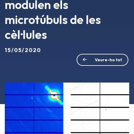
modulen els
microtúbuls de les
cèl·lules
15/05/2020
Veure-ho tot