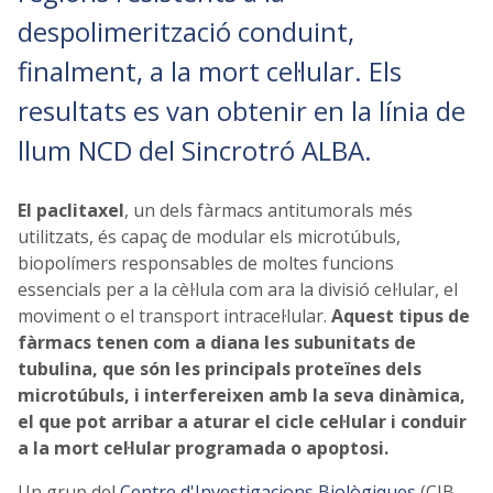
despolimerització conduint,
finalment, a la mort cel·lular. Els
resultats es van obtenir en la línia de
llum NCD del Sincrotró ALBA.
El paclitaxel
, un dels fàrmacs antitumorals més
utilitzats, és capaç de modular els microtúbuls,
biopolímers responsables de moltes funcions
essencials per a la cèl·lula com ara la divisió cel·lular, el
moviment o el transport intracel·lular.
Aquest tipus de
fàrmacs tenen com a diana les subunitats de
tubulina, que són les principals proteïnes dels
microtúbuls, i interfereixen amb la seva dinàmica,
el que pot arribar a aturar el cicle cel·lular i conduir
a la mort cel·lular programada o apoptosi.
Un grup del
Centre d'Investigacions Biològiques
(CIB-