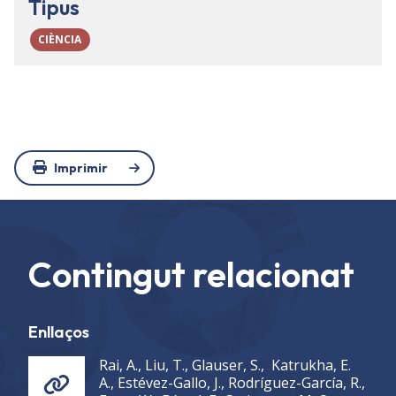
Tipus
CIÈNCIA
Imprimir
Contingut relacionat
Enllaços
Rai, A., Liu, T., Glauser, S., Katrukha, E.
A., Estévez-Gallo, J., Rodríguez-García, R.,