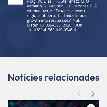
Fnag, W., Díaz, J. F., Steinmetz, M. O.,
Altmann, K., Kapitein, L. C., Moores, C. A.,
Akhmanova, A. “Taxanes convert
regions of perturbed microtubule
growth into rescue sites” Nat.
Mater. 19, 355–365 (2020). DOI:
10.1038/s41563-019-0546-6
Notícies relacionades
Previous
Next