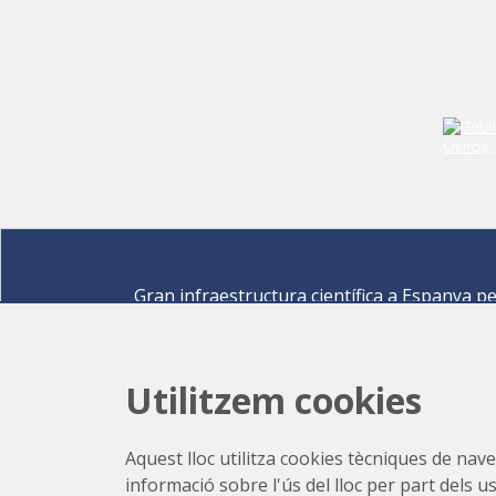
Gran infraestructura científica a Espanya p
descobrir els secrets de les ciències de la vid
materials per a l'energia, medi ambient,
nanomaterials, patrimoni cultural i molts mé
Utilitzem cookies
Carrer de la Llum 2-26 08290 Cerdanyola del Vallè
Barcelona,
Espanya
Aquest lloc utilitza cookies tècniques de naveg
Com arribar
informació sobre l'ús del lloc per part dels u