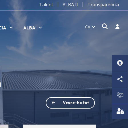
Talent
ALBA II
Transparència
Obrir f
Inicia
CA
CIA
ALBA
n
Veure-ho tot