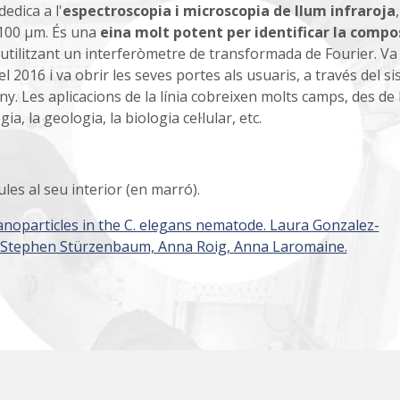
edica a l'
espectroscopia i microscopia de llum infraroja
,
 100 µm. És una
eina molt potent per identificar la compo
utilitzant un interferòmetre de transformada de Fourier. Va
 2016 i va obrir les seves portes als usuaris, a través del s
ny. Les aplicacions de la línia cobreixen molts camps, des de 
a, la geologia, la biologia cel·lular, etc.
les al seu interior (en marró).
anoparticles in the C. elegans nematode. Laura Gonzalez-
 Stephen Stürzenbaum, Anna Roig, Anna Laromaine.