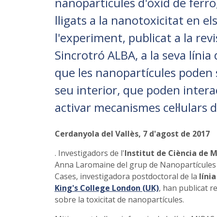
nanopartícules d'òxid de ferro,
lligats a la nanotoxicitat en e
l'experiment, publicat a la rev
Sincrotró ALBA, a la seva línia
que les nanopartícules poden se
seu interior, que poden interac
activar mecanismes cel·lulars d
Cerdanyola del Vallès, 7 d'agost de 2017
. Investigadors de l'
Institut de Ciència de 
Anna Laromaine del grup de Nanopartícules 
Cases, investigadora postdoctoral de la
líni
King's College London (UK)
, han publicat r
sobre la toxicitat de nanopartícules.