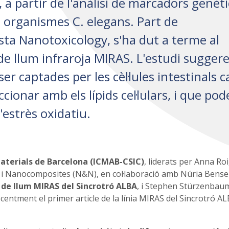
 a partir de l'anàlisi de marcadors genèti
ls organismes C. elegans. Part de
ista Nanotoxicology, s'ha dut a terme al
 de llum infraroja MIRAS. L'estudi suggere
r captades per les cèl·lules intestinals c
cionar amb els lípids cel·lulars, i que po
'estrès oxidatiu.
Materials de Barcelona (ICMAB-CSIC)
, liderats per Anna Roi
i Nanocomposites (N&N), en col·laboració amb Núria Bense
a de llum MIRAS del Sincrotró ALBA
, i Stephen Stürzenbaum
ecentment el primer article de la línia MIRAS del Sincrotró A