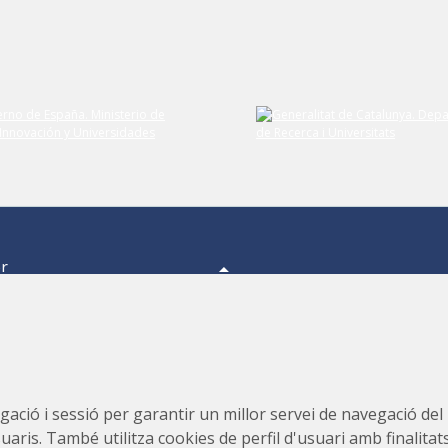
er
a,
s.
s,
Consorci per a la Construcció, Equipament i Explotació del
ació i sessió per garantir un millor servei de navegació del ll
Laboratori de Llum Sincrotró (CELLS)
suaris. També utilitza cookies de perfil d'usuari amb finalitat