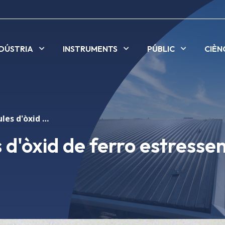
NDÚSTRIA
INSTRUMENTS
PÚBLIC
CIÈN
Les nanopartícules d'òxid de ferro estressen les cèl·lules
 d'òxid de ferro estresse