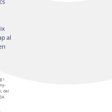
cs
ix
ap al
den
g i
ny-
, del
LBA