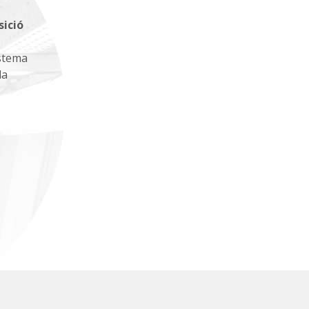
sició
istema
la