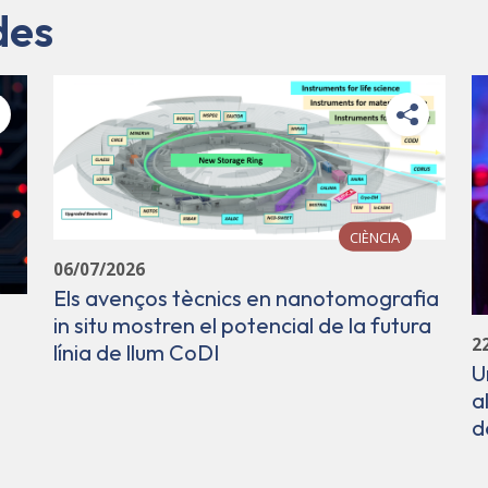
des
CIÈNCIA
06/07/2026
Els avenços tècnics en nanotomografia
in situ mostren el potencial de la futura
2
línia de llum CoDI
U
a
d