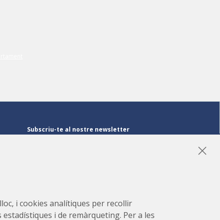
Subscriu-te al nostre newsletter
Subscriu-te
LinkedIn
Instagram
YouTube
oc, i cookies analítiques per recollir
s estadístiques i de remàrqueting. Per a les