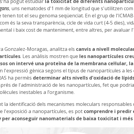
S s'ha pogut estudiar
la toxicitat de diferents nanopartícu
egans
, uns nematodes d'1 mm de longitud que s'utilitzen com
e tenen tot el seu genoma seqüenciat. En el grup de l'ICMAB
com és la seva transparència, cicle de vida curt (4-5 dies), vid
mental i baix cost de manteniment, entre altres, per avaluar l
aura Gonzalez-Moragas, analitza els
canvis a nivell molecula
artícules
. Les anàlisis mostren que
les nanopartícules cre
sos on intervé una proteïna de la membrana cel·lular, la
en l'expressió gènica segons el tipus de nanopartícules a les
MIRAS ha permès
determinar alts nivells d'oxidació de lípid
sprés de l'administració de les nanopartícules, fet que podri
molècules inestables a l’organisme.
 la identificació dels mecanismes moleculars responsables 
 l'exposició a nanopartícules, es pot
comprendre i predir 
 per aconseguir nanomaterials de baixa toxicitat i més