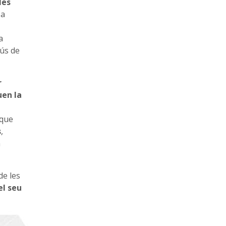
les
 a
a
'ús de
r
uen la
 que
s
,
a
de les
el seu