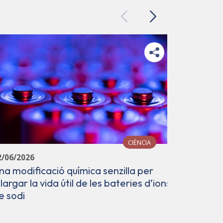
Previous
Next
CIÈNCIA
12/06/202
2/06/2026
Avenç en 
na modificació química senzilla per
laborator
llargar la vida útil de les bateries d’ions
d'avant
e sodi