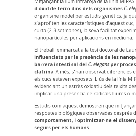
Mitjançant la llum infraroja de la línia MIRA
d'òxid de ferro dins dels organismes
C. el
organisme model per estudis genètics, ja qu
s'aprofiten les característiques d'aquest cuc, 
curta (2-3 setmanes), la seva facilitat experi
nanopartícules per aplicacions en medicina.
El treball, emmarcat a la tesi doctoral de L
influenciats per la presència de les nanop
barrera intestinal del
C. elegans
per proces
clatrina
. A més, s'han observat diferències 
els cucs estaven exposats. L'ús de la línia 
evidenciant un estrès oxidatiu dels teixits de
implicar una presència de radicals lliures o 
Estudis com aquest demostren que mitjançant
respostes biològiques observades després de
comportament, i optimitzar-ne el disseny
segurs per els humans
.