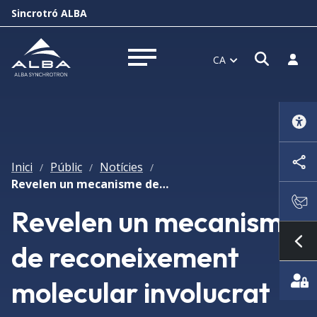
Sincrotró ALBA
Obrir f
Inicia
CA
Obrir menú
Inici
Públic
Notícies
/
/
/
Revelen un mecanisme de reconeixement molecular involucrat en el reciclatge de proteïnes
Revelen un mecanisme
de reconeixement
Mo
molecular involucrat