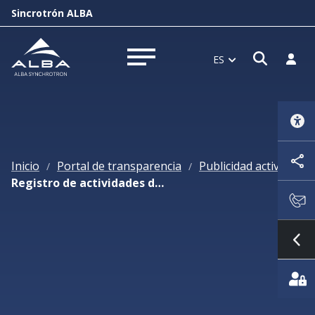
Sincrotrón ALBA
Abrir 
Inici
ES
Abrir menú
Inicio
Portal de transparencia
Publicidad activa
/
/
/
Registro de actividades de tratamiento
Mo