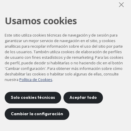
LinkedIn
Instagram
YouTube
Usamos cookies
Este sitio utiliza cookies técnicas de navegación y de sesión para
Accesibilidad
garantizar un mejor servicio de navegación en el sitio, y cookies
analíticas para recopilar información sobre el uso del sitio por parte
Contacto
de los usuarios. También utiliza cookies de elaboración de perfiles
Aviso legal
de usuario con fines estadísticos y de remarketing. Para las cookies
de perfil, puede decidir si habilitarlas o no haciendo clic en el botón
Política de privacidad
'Cambiar configuración'. Para obtener más información sobre cómo
deshabilitar las cookies o habilitar solo algunas de ellas, consulte
Política de cookies
nuestra
Política de Cookies
.
Mapa del sitio
Solo cookies técnicas
Aceptar todo
Proyecto desarrollado por
©
2026
CELLS
Cambiar la configuración