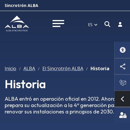
Sincrotrón ALBA
Abrir 
Inici
ES
Abrir menú
Inicio
ALBA
El Sincrotrón ALBA
Historia
/
/
/
Historia
ALBA entró en operación oficial en 2012. Ahora
Mo
prepara su actualización a la 4ª generación para
renovar sus instalaciones a principios de 2030.