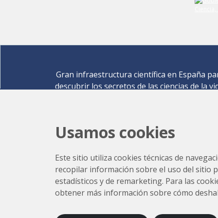
Gran infraestructura científica en España pa
descubrir los secretos de las ciencias de la vi
materiales para la energía, medio ambiente
nanomateriales, patrimonio cultural y much
más.
Usamos cookies
Carrer de la Llum 2-26 08290 Cerdanyola del Vallè
Barcelona,
España
Este sitio utiliza cookies técnicas de navegac
Cómo llegar
recopilar información sobre el uso del sitio 
+34 93 592 43 00
estadísticos y de remarketing. Para las cookie
obtener más información sobre cómo deshabili