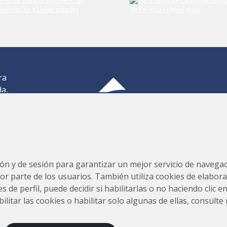
ra
da,
,
os
Consorcio para la Construcción, Equipamiento y Explotación
s,
del Laboratorio de Luz Sincrotrón (CELLS)
ión y de sesión para garantizar un mejor servicio de navegaci
por parte de los usuarios. También utiliza cookies de elabora
s de perfil, puede decidir si habilitarlas o no haciendo clic 
tar las cookies o habilitar solo algunas de ellas, consulte