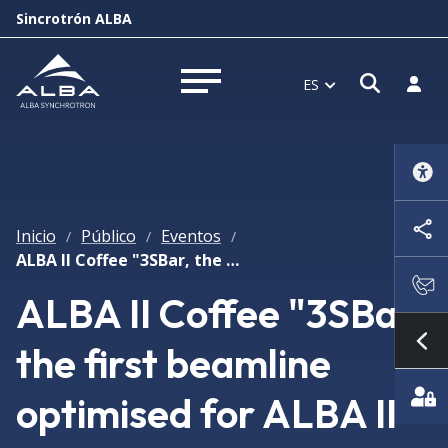
Sincrotrón ALBA
Abrir 
Inici
ES
Abrir menú
Inicio
Público
Eventos
/
/
/
ALBA II Coffee "3SBar, the first beamline optimised for ALBA II"
ALBA II Coffee "3SBar,
the first beamline
Mo
optimised for ALBA II"