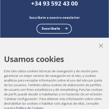
+34 93 592 43 00
Suscríbete a nuestro newsletter
Suscríbete
Usamos cookies
LinkedIn
Instagram
YouTube
Este sitio utiliza cookies técnicas de navegación y de sesión para
garantizar un mejor servicio de navegación en el sitio, y cookies
analíticas para recopilar información sobre el uso del sitio por parte
Accesibilidad
de los usuarios. También utiliza cookies de elaboración de perfiles
Contacto
de usuario con fines estadísticos y de remarketing. Para las cookies
de perfil, puede decidir si habilitarlas o no haciendo clic en el botón
Aviso legal
'Cambiar configuración'. Para obtener más información sobre cómo
deshabilitar las cookies o habilitar solo algunas de ellas, consulte
Política de privacidad
nuestra
Política de Cookies
.