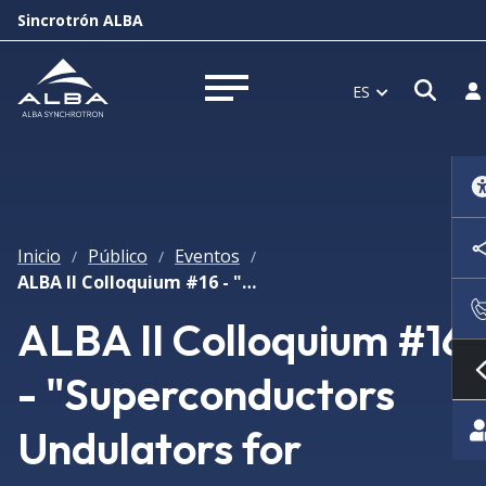
Sincrotrón ALBA
Abri
In
ES
Abrir menú
Inicio
Público
Eventos
/
/
/
ALBA II Colloquium #16 - "Superconductors Undulators for Advanced Light Sources"
ALBA II Colloquium #16
- "Superconductors
Undulators for