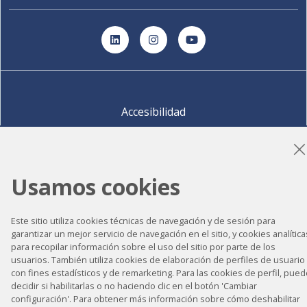
LinkedIn
Instagram
YouTube
Accesibilidad
Contacto
Aviso legal
Política de privacidad
Usamos cookies
Política de cookies
Mapa del sitio
Este sitio utiliza cookies técnicas de navegación y de sesión para
garantizar un mejor servicio de navegación en el sitio, y cookies analítica
para recopilar información sobre el uso del sitio por parte de los
usuarios. También utiliza cookies de elaboración de perfiles de usuario
con fines estadísticos y de remarketing. Para las cookies de perfil, pue
Proyecto desarrollado por
©
2026
CELLS
decidir si habilitarlas o no haciendo clic en el botón 'Cambiar
configuración'. Para obtener más información sobre cómo deshabilitar