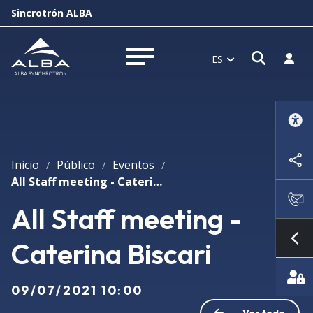
Sincrotrón ALBA
Abrir 
Inici
ES
Abrir menú
Inicio
Público
Eventos
/
/
/
All Staff meeting - Caterina Biscari
All Staff meeting -
Caterina Biscari
Mo
09/07/2021 10:00
Ver todo