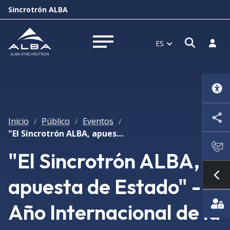
Sincrotrón ALBA
Abrir 
Inici
ES
Abrir menú
Inicio
Público
Eventos
/
/
/
"El Sincrotrón ALBA, apuesta de Estado" - Año Internacional de la Luz
"El Sincrotrón ALBA,
apuesta de Estado" -
Mo
Año Internacional de la