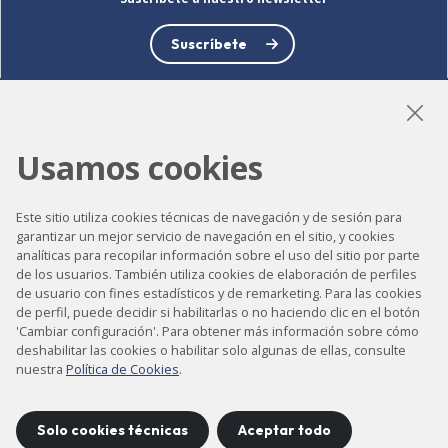
Suscríbete
Usamos cookies
LinkedIn
Instagram
YouTube
Este sitio utiliza cookies técnicas de navegación y de sesión para
garantizar un mejor servicio de navegación en el sitio, y cookies
analíticas para recopilar información sobre el uso del sitio por parte
Accesibilidad
de los usuarios. También utiliza cookies de elaboración de perfiles
Contacto
de usuario con fines estadísticos y de remarketing. Para las cookies
de perfil, puede decidir si habilitarlas o no haciendo clic en el botón
Aviso legal
'Cambiar configuración'. Para obtener más información sobre cómo
deshabilitar las cookies o habilitar solo algunas de ellas, consulte
Política de privacidad
nuestra
Política de Cookies
.
Política de cookies
Mapa del sitio
Solo cookies técnicas
Aceptar todo