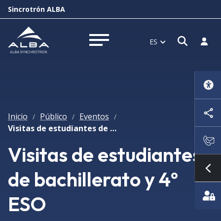
Sincrotrón ALBA
Abrir 
Inici
ES
Abrir menú
Inicio
Público
Eventos
/
/
/
Visitas de estudiantes de bachillerato y 4º ESO
Visitas de estudiantes
de bachillerato y 4º
Mo
ESO