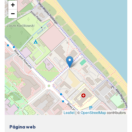
+
−
Leaflet
| ©
OpenStreetMap
contributors
Página web