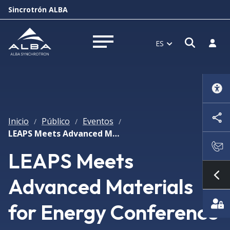
Sincrotrón ALBA
Abrir 
Inici
ES
Abrir menú
Inicio
Público
Eventos
/
/
/
LEAPS Meets Advanced Materials for Energy Conference 2025
LEAPS Meets
Advanced Materials
Mo
for Energy Conference