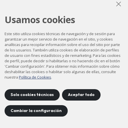
Usamos cookies
LinkedIn
Instagram
YouTube
Este sitio utiliza cookies técnicas de navegación y de sesión para
garantizar un mejor servicio de navegación en el sitio, y cookies
analíticas para recopilar información sobre el uso del sitio por parte
Accesibilidad
de los usuarios. También utiliza cookies de elaboración de perfiles
Contacto
de usuario con fines estadísticos y de remarketing. Para las cookies
de perfil, puede decidir si habilitarlas o no haciendo clic en el botón
Aviso legal
'Cambiar configuración'. Para obtener más información sobre cómo
deshabilitar las cookies o habilitar solo algunas de ellas, consulte
Política de privacidad
nuestra
Política de Cookies
.
Política de cookies
Mapa del sitio
Solo cookies técnicas
Aceptar todo
Cambiar la configuración
Proyecto desarrollado por
©
2026
CELLS