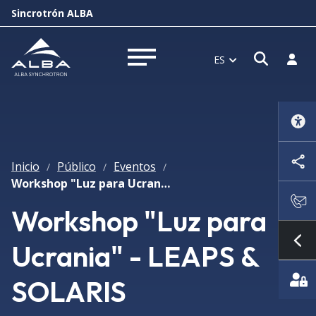
Sincrotrón ALBA
Abrir 
Inici
ES
Abrir menú
Inicio
Público
Eventos
/
/
/
Workshop "Luz para Ucrania" - LEAPS & SOLARIS
Workshop "Luz para
Ucrania" - LEAPS &
Mo
SOLARIS