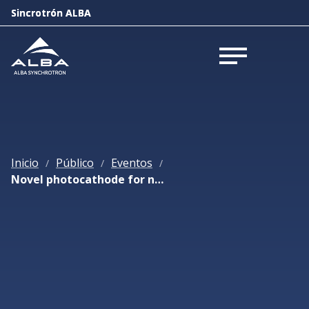
Sincrotrón ALBA
Sincrotrón ALBA
Abrir menú
Abrir menú
Inicio
Público
Eventos
/
/
/
Novel photocathode for next generation light source